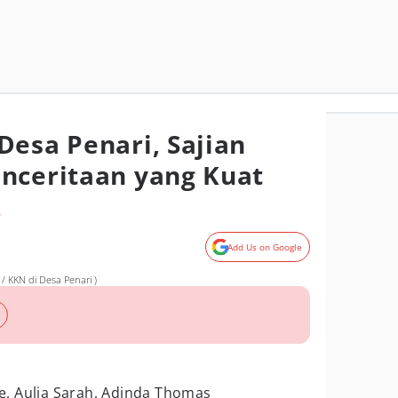
Desa Penari, Sajian
nceritaan yang Kuat
o
Add Us on Google
 KKN di Desa Penari )
e, Aulia Sarah, Adinda Thomas