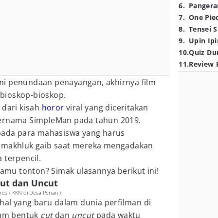
6
.
Pangera
7
.
One Pie
8
.
Tensei S
9
.
Upin Ipi
10
.
Quiz Du
11
.
Review 
mi penundaan penayangan, akhirnya film
di bioskop-bioskop.
 dari kisah
horor
viral yang diceritakan
ernama SimpleMan pada tahun 2019.
 pada para mahasiswa yang harus
a makhluk gaib saat mereka mengadakan
 terpencil.
kamu tonton? Simak ulasannya berikut ini!
Cut dan Uncut
es / KKN di Desa Penari )
 hal yang baru dalam dunia perfilman di
alam bentuk
cut
dan
uncut
pada waktu