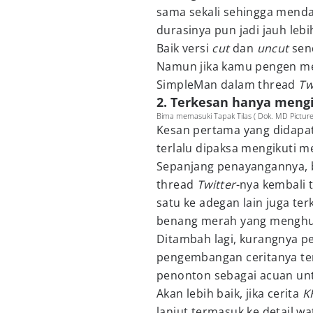
sama sekali sehingga mend
durasinya pun jadi jauh lebi
Baik versi
cut
dan
uncut
send
Namun jika kamu pengen m
SimpleMan dalam thread
Tw
2. Terkesan hanya mengik
Bima memasuki Tapak Tilas ( Dok. MD Pictures
Kesan pertama yang didapat
terlalu dipaksa mengikuti me
Sepanjang penayangannya, b
thread
Twitter
-nya kembali 
satu ke adegan lain juga t
benang merah yang menghu
Ditambah lagi, kurangnya p
pengembangan ceritanya ter
penonton sebagai acuan untu
Akan lebih baik, jika cerita
K
lanjut termasuk ke detail wa