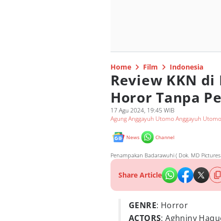
Home
Film
Indonesia
Review KKN di 
Horor Tanpa Pe
17 Agu 2024, 19:45 WIB
Agung Anggayuh Utomo Anggayuh Utom
News
Channel
Penampakan Badarawuhi ( Dok. MD Pictures /
Share Article
GENRE
: Horror
ACTORS
: Aghniny Haqu