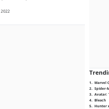
l 2022
Trendi
1
.
Marvel 
2
.
Spider-
3
.
Avatar: 
4
.
Bleach
5
.
Hunter 