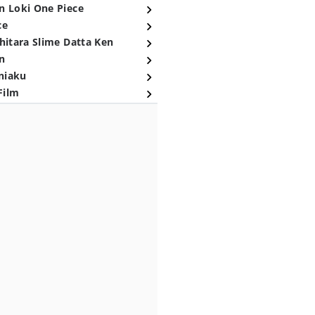
n Loki One Piece
ce
hitara Slime Datta Ken
n
niaku
Film