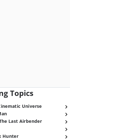
ng Topics
Cinematic Universe
Man
The Last Airbender
x Hunter