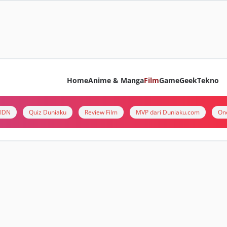
Home
Anime & Manga
Film
Game
Geek
Tekno
i IDN
Quiz Duniaku
Review Film
MVP dari Duniaku.com
On