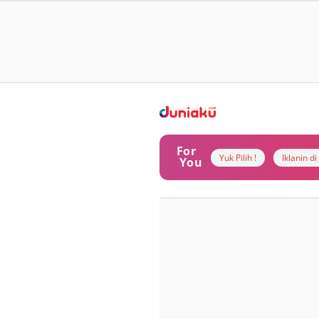
For
Yuk Pilih !
Iklanin d
You