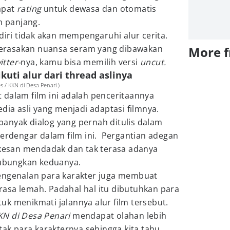
apat
rating
untuk dewasa dan otomatis
h panjang.
iri tidak akan mempengaruhi alur cerita.
erasakan nuansa seram yang dibawakan
More 
itter-
nya, kamu bisa memilih versi
uncut.
uti alur dari thread aslinya
 / KKN di Desa Penari )
 dalam film ini adalah penceritaannya
dia asli yang menjadi adaptasi filmnya.
anyak dialog yang pernah ditulis dalam
terdengar dalam film ini. Pergantian adegan
erkesan mendadak dan tak terasa adanya
bungkan keduanya.
engenalan para karakter juga membuat
asa lemah. Padahal hal itu dibutuhkan para
k menikmati jalannya alur film tersebut.
KN di Desa Penari
mendapat olahan lebih
tak para karakternya sehingga kita tahu