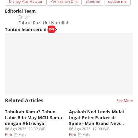
Disney Plus Hotstar
Pernikahan Dini
Sinetron
update me
Editorial Team
Editor
Fahrul Razi Uni Nurullah
Tonton lebih seru di
Related Articles
See More
Tahukah Kamu? Tahun
Apakah Ned Leeds Mulai
8 
Lahir Bibi May MCU Sama
Ingat Peter Parker di
Ta
dengan Aktrisnya!
Spider-Man Brand New
M
06 Agu 2026, 20:02 WIB
Day?
06 Agu 2026, 17:00 WIB
06
Polls
Polls
Film
Film
Fi