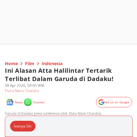
Home
Film
Indonesia
Ini Alasan Atta Halilintar Tertarik
Terlibat Dalam Garuda di Dadaku!
08 Apr 2026, 09:00 WIB
Elvira Maris Chandra
News
Channel
Add Us on Google
Garuda di Dadaku press conference (dok. Elvira Maris Chandra)
Intinya Sih