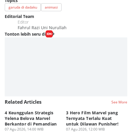
Topics
garuda di dadaku
animasi
Editorial Team
Editor
Fahrul Razi Uni Nurullah
Tonton lebih seru di
Related Articles
See More
4 Keunggulan Strategis
3 Hero Film Marvel yang
Ul
Yelena Belova Marvel
Ternyata Terlalu Kuat
Ki
Berkantor di Pemandian
untuk Dilawan Punisher!
Me
07 Agu 2026, 14:00 WIB
07 Agu 2026, 12:00 WIB
07