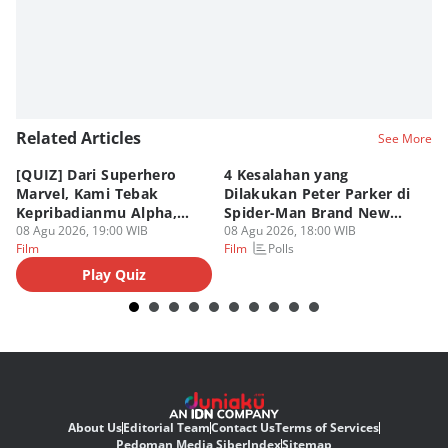
Related Articles
See More
[QUIZ] Dari Superhero
4 Kesalahan yang
4 
Marvel, Kami Tebak
Dilakukan Peter Parker di
Fa
Kepribadianmu Alpha,
Spider-Man Brand New
A
Beta, atau Omega
08 Agu 2026, 19:00 WIB
Day
08 Agu 2026, 18:00 WIB
08
Polls
Film
Film
Fi
Play Quiz
About Us
Editorial Team
Contact Us
Terms of Services
Pedoman Media Siber
Index
Sitemap