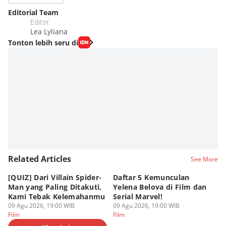
Editorial Team
Editor
Lea Lyliana
Tonton lebih seru di
Related Articles
See More
[QUIZ] Dari Villain Spider-
Daftar 5 Kemunculan
3
Man yang Paling Ditakuti,
Yelena Belova di Film dan
Te
Kami Tebak Kelemahanmu
Serial Marvel!
Te
09 Agu 2026, 19:00 WIB
09 Agu 2026, 19:00 WIB
09
Film
Film
Fi