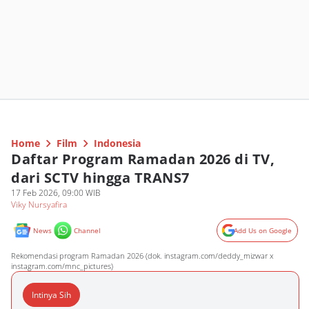
Home
Film
Indonesia
Daftar Program Ramadan 2026 di TV,
dari SCTV hingga TRANS7
17 Feb 2026, 09:00 WIB
Viky Nursyafira
News
Channel
Add Us on Google
Rekomendasi program Ramadan 2026 (dok. instagram.com/deddy_mizwar x
instagram.com/mnc_pictures)
Intinya Sih