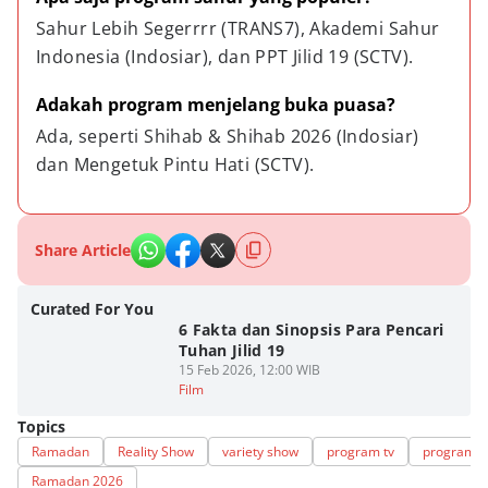
Sahur Lebih Segerrrr (TRANS7), Akademi Sahur 
Indonesia (Indosiar), dan PPT Jilid 19 (SCTV).
Adakah program menjelang buka puasa?
Ada, seperti Shihab & Shihab 2026 (Indosiar) 
dan Mengetuk Pintu Hati (SCTV).
Share Article
Curated For You
6 Fakta dan Sinopsis Para Pencari
Tuhan Jilid 19
15 Feb 2026, 12:00 WIB
Film
Topics
Ramadan
Reality Show
variety show
program tv
program t
Ramadan 2026