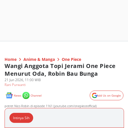
Home
Anime & Manga
One Piece
Wangi Anggota Topi Jerami One Piece
Menurut Oda, Robin Bau Bunga
21 Jun 2026, 11:00 WIB
Rani Purwanti
News
Channel
Add Us on Google
potret Nico Robin di episode 1161 (youtube.com/onepieceofficial)
Intinya Sih