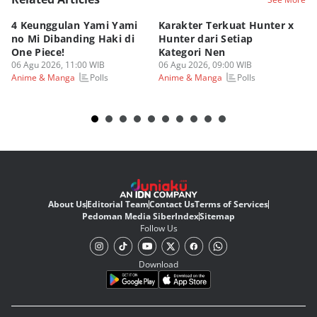
4 Keunggulan Yami Yami
Karakter Terkuat Hunter x
5 
no Mi Dibanding Haki di
Hunter dari Setiap
As
One Piece!
Kategori Nen
Be
06 Agu 2026, 11:00 WIB
06 Agu 2026, 09:00 WIB
05
Polls
Polls
Anime & Manga
Anime & Manga
An
About Us
Editorial Team
Contact Us
Terms of Services
Pedoman Media Siber
Index
Sitemap
Follow Us
Download