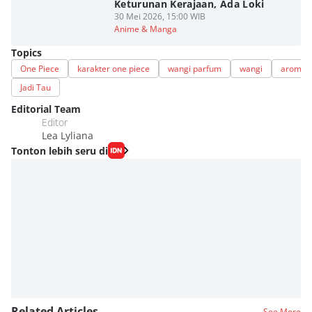
Keturunan Kerajaan, Ada Loki
30 Mei 2026, 15:00 WIB
Anime & Manga
Topics
One Piece
karakter one piece
wangi parfum
wangi
aroma 
Jadi Tau
Editorial Team
Editor
Lea Lyliana
Tonton lebih seru di
Related Articles
See More