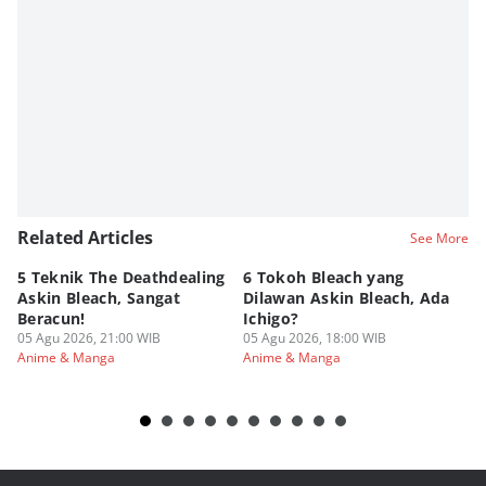
Related Articles
See More
5 Teknik The Deathdealing
6 Tokoh Bleach yang
5 
Askin Bleach, Sangat
Dilawan Askin Bleach, Ada
Bu
Beracun!
Ichigo?
Ne
05 Agu 2026, 21:00 WIB
05 Agu 2026, 18:00 WIB
05
Anime & Manga
Anime & Manga
An