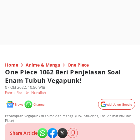
Home
Anime & Manga
One Piece
One Piece 1062 Beri Penjelasan Soal
Enam Tubuh Vegapunk!
07 Okt 2022, 10:50 WIB
Fahrul Razi Uni Nurullah
News
Channel
Add Us on Google
Penampilan Vegapunk di anime dan manga. (Dok. Shueisha, Toei Animation/One
Piece)
Share Article