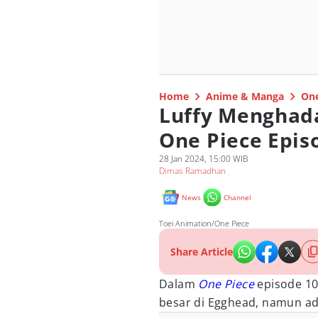
Home
Anime & Manga
One
Luffy Menghada
One Piece Epis
28 Jan 2024, 15:00 WIB
Dimas Ramadhan
News
Channel
Toei Animation/One Piece
Share Article
Dalam
One Piece
episode 10
besar di Egghead, namun a