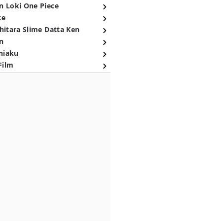
n Loki One Piece
ce
hitara Slime Datta Ken
n
niaku
Film