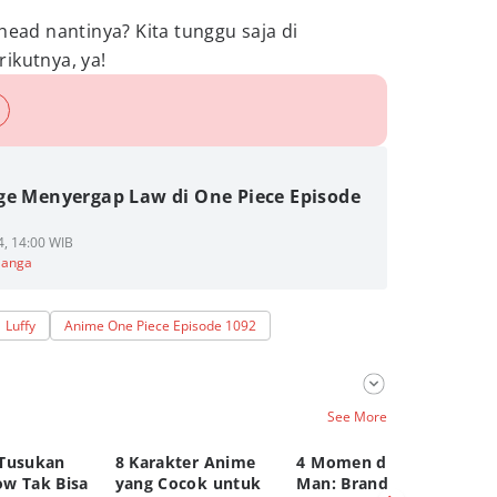
head nantinya? Kita tunggu saja di
rikutnya, ya!
ge Menyergap Law di One Piece Episode
4, 14:00 WIB
Manga
Luffy
Anime One Piece Episode 1092
See More
Tusukan
8 Karakter Anime
4 Momen di Spider-
8 
w Tak Bisa
yang Cocok untuk
Man: Brand New Day
Bl