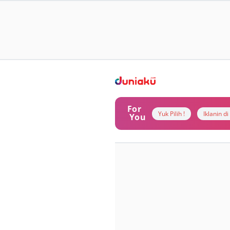
For
Yuk Pilih !
Iklanin d
You