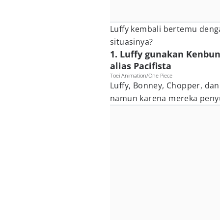
Luffy kembali bertemu den
situasinya?
1. Luffy gunakan Kenbu
alias Pacifista
Toei Animation/One Piece
Luffy, Bonney, Chopper, da
namun karena mereka penyu