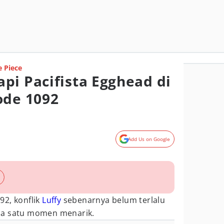
 Piece
pi Pacifista Egghead di
ode 1092
Add Us on Google
92, konflik
Luffy
sebenarnya belum terlalu
da satu momen menarik.