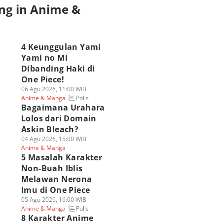
embuat
Dibanding Haki di
dari Setiap Kategor
ng in Anime &
enggunanya Susah
One Piece!
Nen
a
ti!
06 Agu 2026, 11:00 WIB
06 Agu 2026, 09:00 WIB
Polls
Poll
Anime & Manga
Anime & Manga
 Agu 2026, 14:00 WIB
ime & Manga
4 Keunggulan Yami
Yami no Mi
Dibanding Haki di
One Piece!
06 Agu 2026, 11:00 WIB
Polls
Anime & Manga
Bagaimana Urahara
Lolos dari Domain
Askin Bleach?
04 Agu 2026, 15:00 WIB
Anime & Manga
5 Masalah Karakter
Non-Buah Iblis
Melawan Nerona
Imu di One Piece
05 Agu 2026, 16:00 WIB
Polls
Anime & Manga
8 Karakter Anime