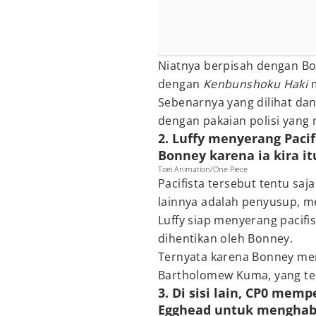
Niatnya berpisah dengan Bo
dengan
Kenbunshoku Haki
Sebenarnya yang dilihat dan 
dengan pakaian polisi yang
2. Luffy menyerang Paci
Bonney karena ia kira i
Toei Animation/One Piece
Pacifista tersebut tentu saj
lainnya adalah penyusup, m
Luffy siap menyerang pacifi
dihentikan oleh Bonney.
Ternyata karena Bonney men
Bartholomew Kuma, yang te
3. Di sisi lain, CP0 me
Egghead untuk menghab