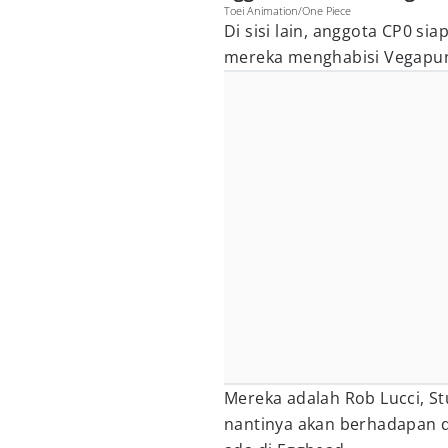
Toei Animation/One Piece
Di sisi lain, anggota CP0 s
mereka menghabisi Vegapu
Mereka adalah Rob Lucci, St
nantinya akan berhadapan d