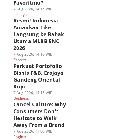
Favoritmu?
7 Aug 2026, 14:15 WIB
Lifestyle
Resmi! Indonesia
Amankan Tiket
Langsung ke Babak
Utama MLBB ENC
2026
7 Aug 2026, 14:16 WIB
Esports
Perkuat Portofolio
Bisnis F&B, Erajaya
Gandeng Oriental
Kopi
7 Aug 2026, 14:15 WIB
Business
Cancel Culture: Why
Consumers Don't
Hesitate to Walk
Away From a Brand
Schrift Quincy
4 Keunggulan Yami
Karakter Terkuat
7 Aug 2026, 11:00 WIB
each yang
Yami no Mi
Hunter x Hunter
English