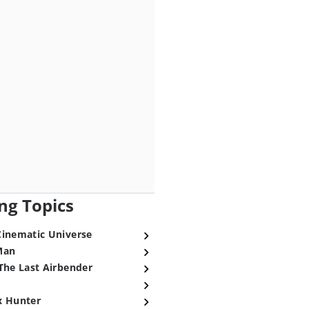
ng Topics
Cinematic Universe
Man
The Last Airbender
x Hunter