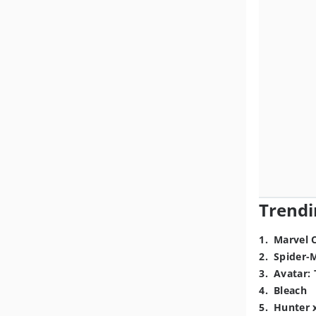
Trendi
1
.
Marvel 
2
.
Spider-
3
.
Avatar: 
4
.
Bleach
5
.
Hunter 