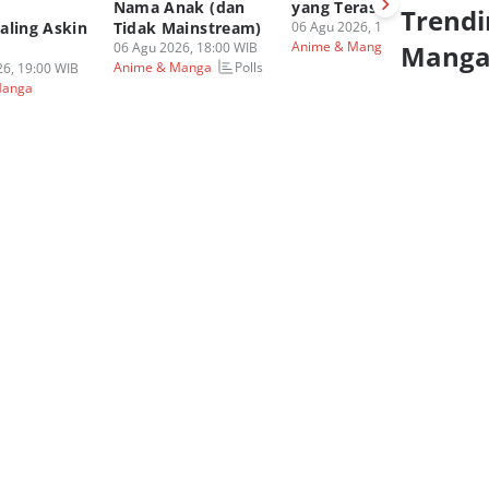
Nama Anak (dan
yang Terasa Ganjil
M
Trendi
aling Askin
Tidak Mainstream)
06 Agu 2026, 15:00 WIB
P
Polls
Anime & Manga
06 Agu 2026, 18:00 WIB
Mang
Ma
Polls
Anime & Manga
6, 19:00 WIB
06
Manga
An