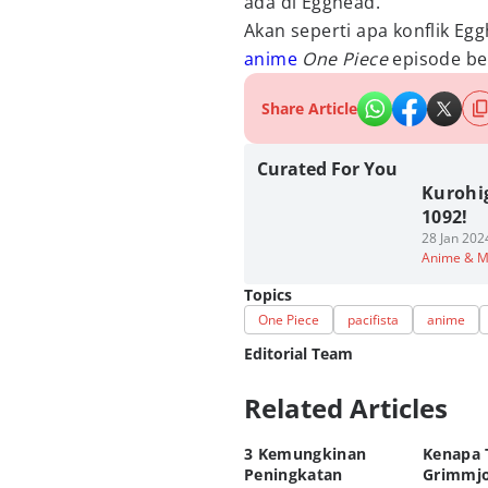
ada di Egghead.
Akan seperti apa konflik Egg
anime
One Piece
episode be
Share Article
Curated For You
Kurohi
1092!
28 Jan 202
Anime & 
Topics
One Piece
pacifista
anime
Editorial Team
Related Articles
Editor
Fahrul Razi Uni Nurullah
3 Kemungkinan
Kenapa 
Editor
Peningkatan
Grimmjo
Dimas Ramadhan