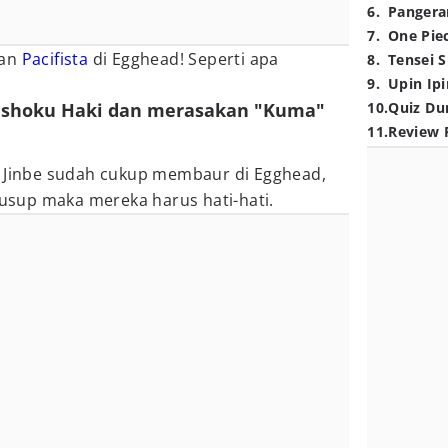
6
.
Pangera
7
.
One Pie
gan
Pacifista
di Egghead! Seperti apa
8
.
Tensei S
9
.
Upin Ipi
nshoku Haki dan merasakan "Kuma"
10
.
Quiz Du
11
.
Review 
n Jinbe sudah cukup membaur di Egghead,
sup maka mereka harus hati-hati.