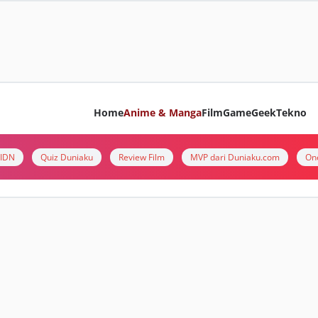
Home
Anime & Manga
Film
Game
Geek
Tekno
i IDN
Quiz Duniaku
Review Film
MVP dari Duniaku.com
On