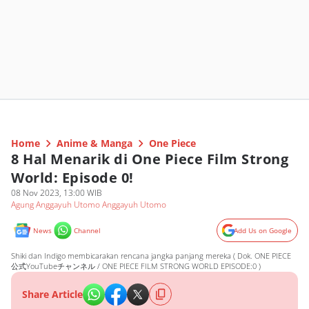
Home
Anime & Manga
One Piece
8 Hal Menarik di One Piece Film Strong
World: Episode 0!
08 Nov 2023, 13:00 WIB
Agung Anggayuh Utomo Anggayuh Utomo
News
Channel
Add Us on Google
Shiki dan Indigo membicarakan rencana jangka panjang mereka ( Dok. ONE PIECE
公式YouTubeチャンネル / ONE PIECE FILM STRONG WORLD EPISODE:0 )
Share Article