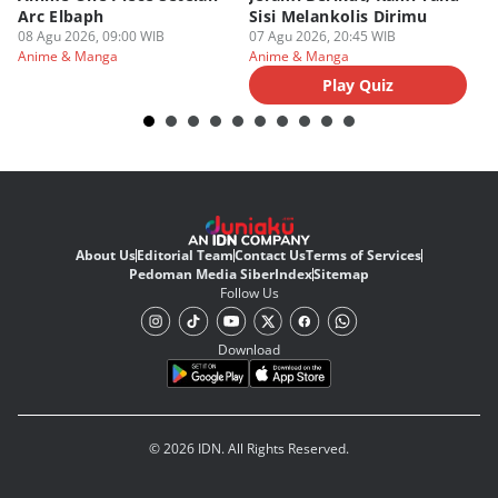
Arc Elbaph
Sisi Melankolis Dirimu
P
08 Agu 2026, 09:00 WIB
07 Agu 2026, 20:45 WIB
07
Anime & Manga
Anime & Manga
An
Play Quiz
About Us
Editorial Team
Contact Us
Terms of Services
Pedoman Media Siber
Index
Sitemap
Follow Us
Download
© 2026 IDN. All Rights Reserved.