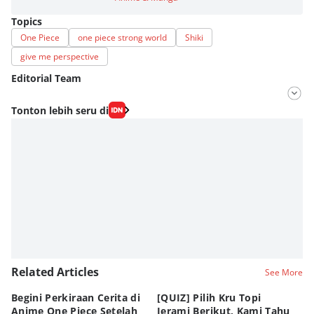
Topics
One Piece
one piece strong world
Shiki
give me perspective
Editorial Team
Editor
Tonton lebih seru di
Fahrul Razi Uni Nurullah
Editor
Agung Anggayuh Utomo Anggayuh Utomo
Related Articles
See More
Begini Perkiraan Cerita di
[QUIZ] Pilih Kru Topi
[Q
Anime One Piece Setelah
Jerami Berikut, Kami Tahu
Pi