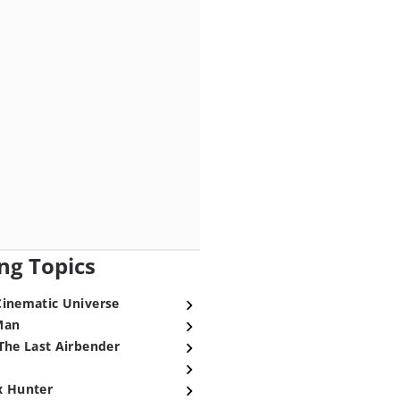
ng Topics
Cinematic Universe
Man
The Last Airbender
x Hunter