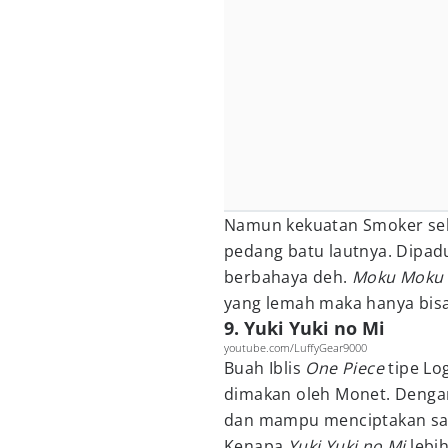
Namun kekuatan Smoker seb
pedang batu lautnya. Dipa
berbahaya deh.
Moku Moku 
yang lemah maka hanya bisa
9. Yuki Yuki no Mi
youtube.com/LuffyGear9000
Buah Iblis
One Piece
tipe Lo
dimakan oleh Monet. Dengan
dan mampu menciptakan sal
Kenapa
Yuki Yuki no Mi
lebi