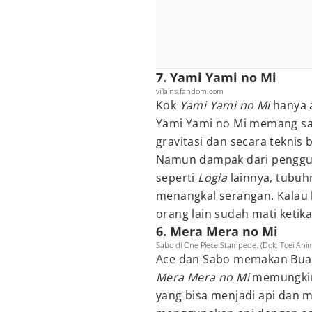
7. Yami Yami no Mi
villains.fandom.com
Kok
Yami Yami no Mi
hanya a
Yami Yami no Mi memang san
gravitasi dan secara tekni
Namun dampak dari pengguna
seperti
Logia
lainnya, tubuh
menangkal serangan. Kalau
orang lain sudah mati ketik
6. Mera Mera no Mi
Sabo di One Piece Stampede. (Dok. Toei An
Ace dan Sabo memakan Buah 
Mera Mera no Mi
memungkin
yang bisa menjadi api dan 