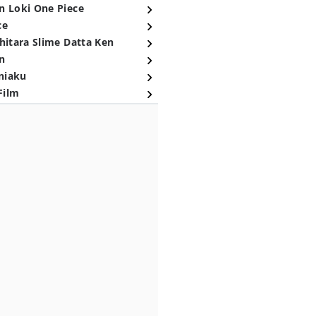
n Loki One Piece
ce
hitara Slime Datta Ken
n
niaku
Film