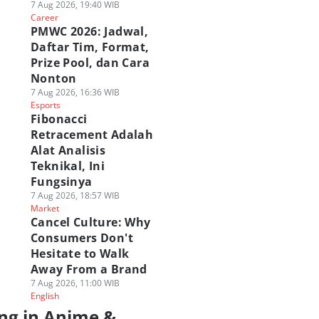
7 Aug 2026, 19:40 WIB
Career
PMWC 2026: Jadwal,
Daftar Tim, Format,
Prize Pool, dan Cara
Nonton
7 Aug 2026, 16:36 WIB
Esports
Fibonacci
Retracement Adalah
Alat Analisis
Teknikal, Ini
Fungsinya
7 Aug 2026, 18:57 WIB
Market
Cancel Culture: Why
Consumers Don't
Hesitate to Walk
Away From a Brand
7 Aug 2026, 11:00 WIB
English
ng in Anime &