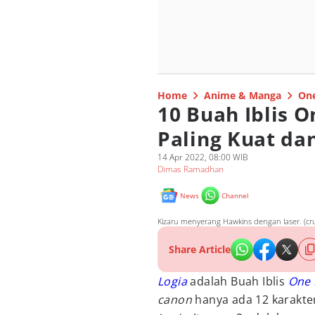
Home
Anime & Manga
One
10 Buah Iblis O
Paling Kuat da
14 Apr 2022, 08:00 WIB
Dimas Ramadhan
News
Channel
Kizaru menyerang Hawkins dengan laser. (cr
Share Article
Logia
adalah Buah Iblis
One 
canon
hanya ada 12 karakte