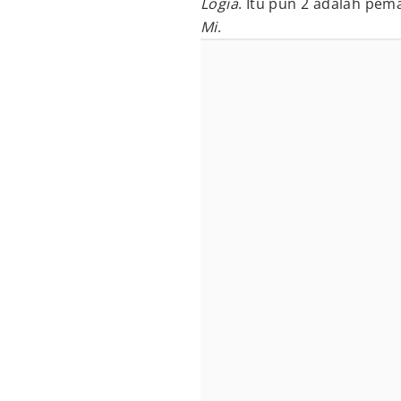
Logia
. Itu pun 2 adalah pe
Mi
.