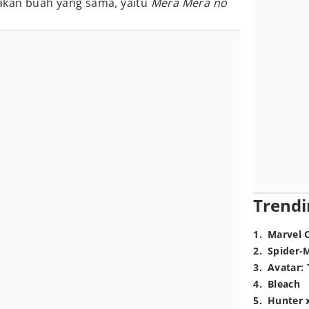
makan buah yang sama, yaitu
Mera Mera no
Trendi
1
.
Marvel 
2
.
Spider-
3
.
Avatar: 
4
.
Bleach
5
.
Hunter 