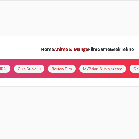
Home
Anime & Manga
Film
Game
Geek
Tekno
i IDN
Quiz Duniaku
Review Film
MVP dari Duniaku.com
On