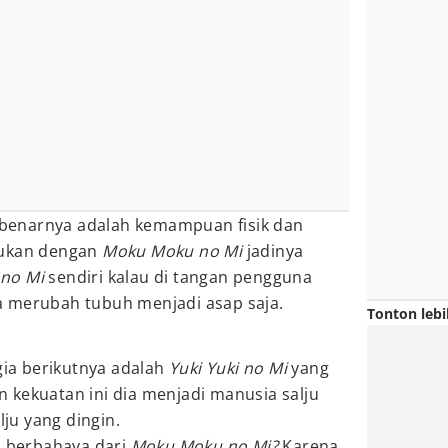
enarnya adalah kemampuan fisik dan
dukan dengan
Moku Moku no Mi
jadinya
no Mi
sendiri kalau di tangan pengguna
 merubah tubuh menjadi asap saja.
Tonton lebi
gia berikutnya adalah
Yuki Yuki no Mi
yang
 kekuatan ini dia menjadi manusia salju
ju yang dingin.
h berbahaya dari
Moku Moku no Mi?
Karena