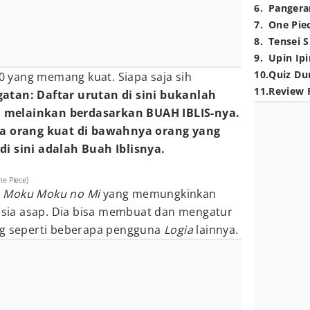
6
.
Pangera
7
.
One Pie
8
.
Tensei S
9
.
Upin Ipi
10
.
Quiz Du
10 yang memang kuat. Siapa saja sih
11
.
Review 
gatan: Daftar urutan di sini bukanlah
 melainkan berdasarkan BUAH IBLIS-nya.
da orang kuat di bawahnya orang yang
i sini adalah Buah Iblisnya.
ne Piece)
Moku Moku no Mi
yang memungkinkan
ia asap. Dia bisa membuat dan mengatur
ng seperti beberapa pengguna
Logia
lainnya.