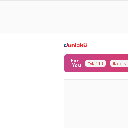
For
Yuk Pilih !
Iklanin d
You