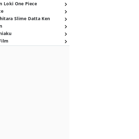
n Loki One Piece
ce
hitara Slime Datta Ken
n
niaku
Film