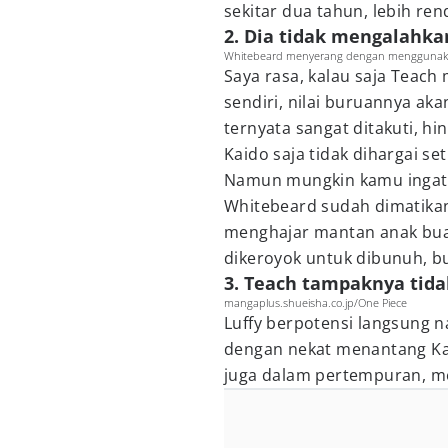
sekitar dua tahun, lebih re
2. Dia tidak mengalahka
Whitebeard menyerang dengan menggunakan 
Saya rasa, kalau saja Teac
sendiri, nilai buruannya aka
ternyata sangat ditakuti, hi
Kaido saja tidak dihargai set
Namun mungkin kamu ingat
Whitebeard sudah dimatika
menghajar mantan anak bua
dikeroyok untuk dibunuh, b
3. Teach tampaknya tida
mangaplus.shueisha.co.jp/One Piece
Luffy berpotensi langsung na
dengan nekat menantang Kai
juga dalam pertempuran, 