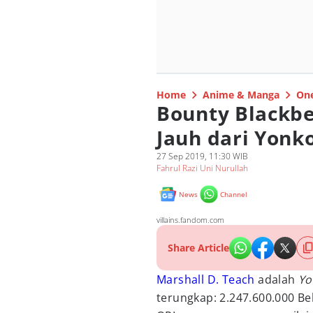
Home
Anime & Manga
One
Bounty Blackbe
Jauh dari Yonk
27 Sep 2019, 11:30 WIB
Fahrul Razi Uni Nurullah
News
Channel
villains.fandom.com
Share Article
Marshall D. Teach
adalah
Y
terungkap: 2.247.600.000 Bel