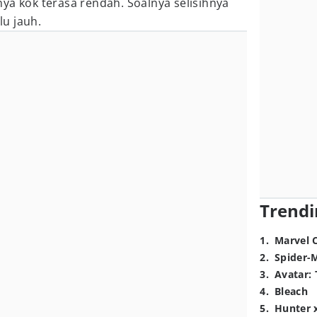
ya kok terasa rendah. Soalnya selisihnya
alu jauh.
Trendi
1
.
Marvel 
2
.
Spider-
3
.
Avatar: 
4
.
Bleach
5
.
Hunter 