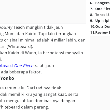
6
.
Pangera
7
.
One Pie
8
.
Tensei S
9
.
Upin Ipi
10
.
Quiz Du
bounty
Teach mungkin tidak jauh
11
.
Review 
Big Mom, dan Kaido. Tapi lalu terungkap
ko
orisinal minimal adalah 4 miliar lebih, dan
iar. (Whitebeard).
kan Kaido di Wano, ia berpotensi menyalip
i.
kbeard
One Piece
kalah jauh
 ada beberapa faktor.
i Yonko
ua tahun lalu. Dari tadinya tidak
dak memiliki kru yang sangat kuat, serta
a lalu mengukuhkan dominasinya dengan
Whitebeard dalam perang.