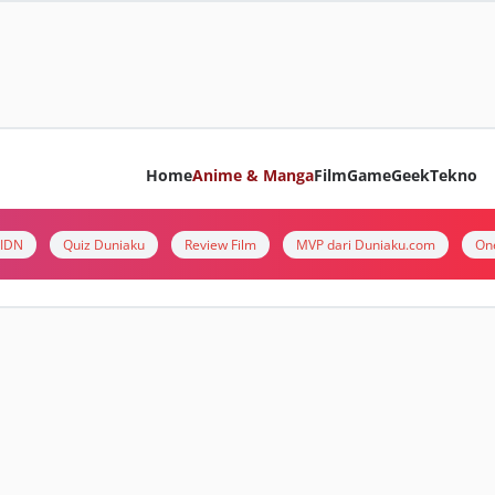
Home
Anime & Manga
Film
Game
Geek
Tekno
i IDN
Quiz Duniaku
Review Film
MVP dari Duniaku.com
On