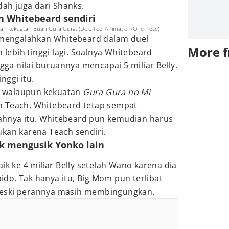
ndah juga dari Shanks.
n Whitebeard sendiri
kekuatan Buah Gura Gura. (Dok. Toei Animation/One Piece)
h mengalahkan Whitebeard dalam duel
More 
n lebih tinggi lagi. Soalnya Whitebeard
ngga nilai buruannya mencapai 5 miliar Belly.
inggi itu.
 walaupun kekuatan
Gura Gura no Mi
n Teach, Whitebeard tetap sempat
hnya itu. Whitebeard pun kemudian harus
ukan karena Teach sendiri.
k mengusik Yonko lain
ik ke 4 miliar Belly setelah Wano karena dia
do. Tak hanya itu, Big Mom pun terlibat
meski perannya masih membingungkan.