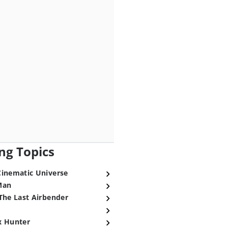
ng Topics
Cinematic Universe
Man
The Last Airbender
x Hunter