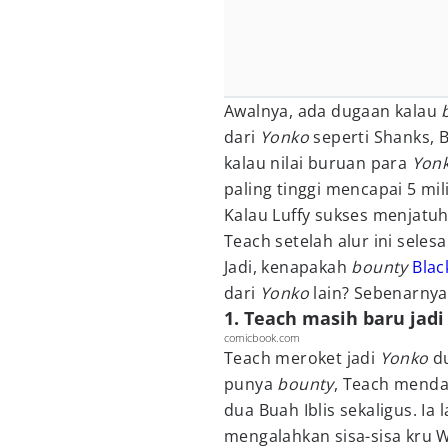
Awalnya, ada dugaan kalau
dari
Yonko
seperti Shanks, 
kalau nilai buruan para
Yon
paling tinggi mencapai 5 mil
Kalau Luffy sukses menjatuh
Teach setelah alur ini selesa
Jadi, kenapakah
bounty
Blac
dari
Yonko
lain? Sebenarnya
1. Teach masih baru jad
comicbook.com
Teach meroket jadi
Yonko
d
punya
bounty
, Teach menda
dua Buah Iblis sekaligus. I
mengalahkan sisa-sisa kru 