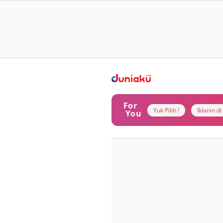
For
Yuk Pilih !
Iklanin d
You