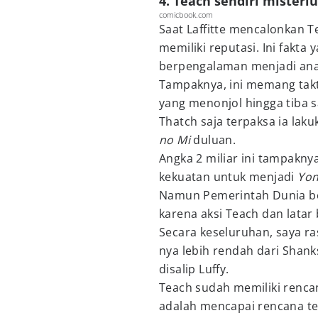
4. Teach sendiri misteri
comicbook.com
Saat Laffitte mencalonkan 
memiliki reputasi. Ini fakta
berpengalaman menjadi an
Tampaknya, ini memang takti
yang menonjol hingga tiba
Thatch saja terpaksa ia la
no Mi
duluan.
Angka 2 miliar ini tampaknya
kekuatan untuk menjadi
Yo
Namun Pemerintah Dunia be
karena aksi Teach dan latar
Secara keseluruhan, saya ra
nya lebih rendah dari Shank
disalip Luffy.
Teach sudah memiliki rencan
adalah mencapai rencana ter