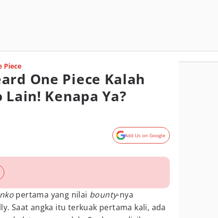
 Piece
ard One Piece Kalah
o Lain! Kenapa Ya?
Add Us on Google
onko
pertama yang nilai
bounty
-nya
ly. Saat angka itu terkuak pertama kali, ada