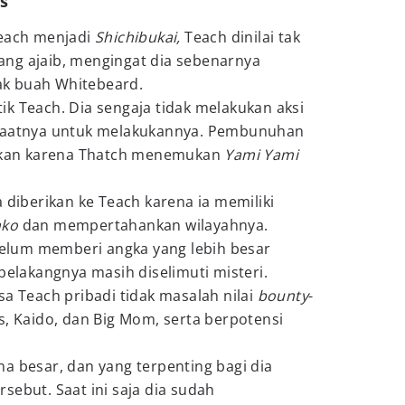
us
Teach menjadi
Shichibukai,
Teach dinilai tak
 yang ajaib, mengingat dia sebenarnya
ak buah Whitebeard.
k Teach. Dia sengaja tidak melakukan aksi
 saatnya untuk melakukannya. Pembunuhan
kukan karena Thatch menemukan
Yami Yami
 diberikan ke Teach karena ia memiliki
nko
dan mempertahankan wilayahnya.
lum memberi angka yang lebih besar
 belakangnya masih diselimuti misteri.
sa Teach pribadi tidak masalah nilai
bounty
-
s, Kaido, dan Big Mom, serta berpotensi
a besar, dan yang terpenting bagi dia
sebut. Saat ini saja dia sudah