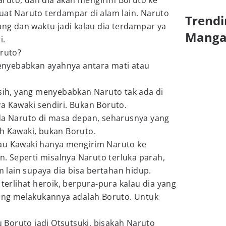
ruto, dan dia akan mengirim Boruto ke
uat Naruto terdampar di alam lain. Naruto
Trendi
ang dan waktu jadi kalau dia terdampar ya
Mang
i.
oruto?
nyebabkan ayahnya antara mati atau
 sih, yang menyebabkan Naruto tak ada di
a Kawaki sendiri. Bukan Boruto.
ada Naruto di masa depan, seharusnya yang
h Kawaki, bukan Boruto.
au Kawaki hanya mengirim Naruto ke
in. Seperti misalnya Naruto terluka parah,
am lain supaya dia bisa bertahan hidup.
 terlihat heroik, berpura-pura kalau dia yang
ng melakukannya adalah Boruto. Untuk
au Boruto jadi Otsutsuki, bisakah Naruto