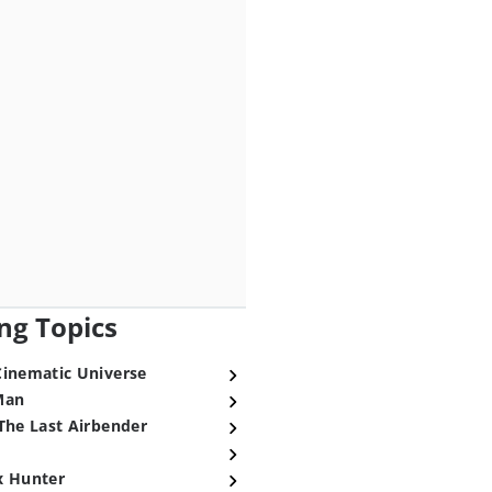
ng Topics
Cinematic Universe
Man
The Last Airbender
x Hunter