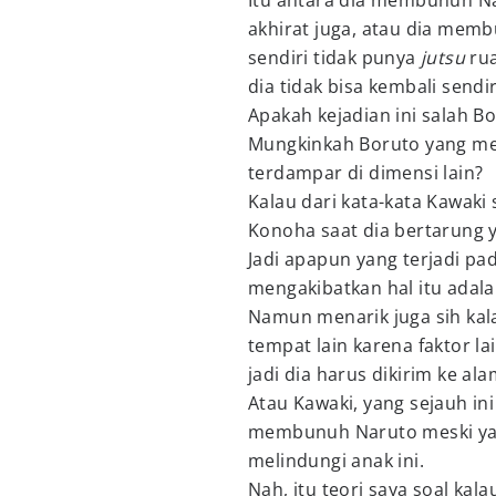
Itu antara dia membunuh Na
akhirat juga, atau dia memb
sendiri tidak punya
jutsu
ru
dia tidak bisa kembali sendir
Apakah kejadian ini salah B
Mungkinkah Boruto yang me
terdampar di dimensi lain?
Kalau dari kata-kata Kawaki
Konoha saat dia bertarung y
Jadi apapun yang terjadi p
mengakibatkan hal itu adala
Namun menarik juga sih kal
tempat lain karena faktor la
jadi dia harus dikirim ke al
Atau Kawaki, yang sejauh ini
membunuh Naruto meski ya
melindungi anak ini.
Nah, itu teori saya soal kal