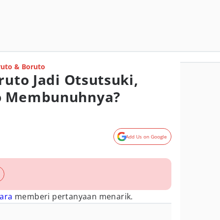
uto & Boruto
ruto Jadi Otsutsuki,
to Membunuhnya?
Add Us on Google
ara
memberi pertanyaan menarik.