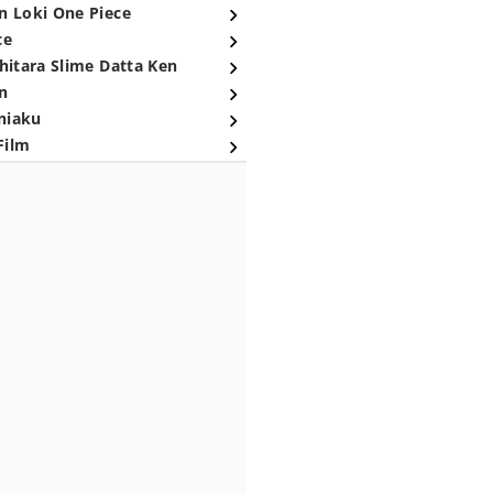
n Loki One Piece
ce
hitara Slime Datta Ken
n
niaku
Film