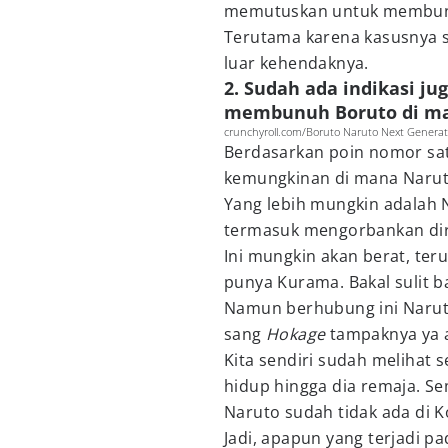
memutuskan untuk membunu
Terutama karena kasusnya s
luar kehendaknya.
2. Sudah ada indikasi ju
membunuh Boruto di m
crunchyroll.com/Boruto Naruto Next Generat
Berdasarkan poin nomor satu
kemungkinan di mana Naru
Yang lebih mungkin adalah 
termasuk mengorbankan dir
Ini mungkin akan berat, ter
punya Kurama. Bakal sulit b
Namun berhubung ini Naruto
sang
Hokage
tampaknya ya 
Kita sendiri sudah melihat s
hidup hingga dia remaja. Sem
Naruto sudah tidak ada di 
Jadi, apapun yang terjadi pa