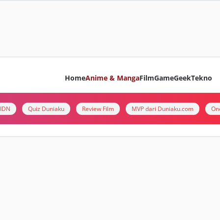
Home
Anime & Manga
Film
Game
Geek
Tekno
i IDN
Quiz Duniaku
Review Film
MVP dari Duniaku.com
On