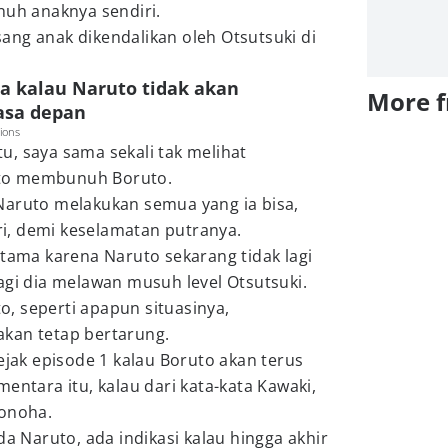
h anaknya sendiri.
ang anak dikendalikan oleh Otsutsuki di
ga kalau Naruto tidak akan
More 
asa depan
ions
, saya sama sekali tak melihat
to membunuh Boruto.
Naruto melakukan semua yang ia bisa,
i, demi keselamatan putranya.
utama karena Naruto sekarang tidak lagi
agi dia melawan musuh level Otsutsuki.
, seperti apapun situasinya,
akan tetap bertarung.
ejak episode 1 kalau Boruto akan terus
entara itu, kalau dari kata-kata Kawaki,
Konoha.
da Naruto, ada indikasi kalau hingga akhir