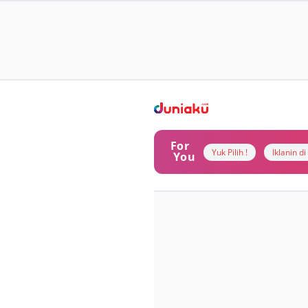
For
Yuk Pilih !
Iklanin d
You