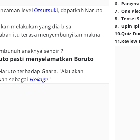
6
.
Pangera
 ancaman level
Otsutsuki
, dapatkah Naruto
7
.
One Pie
8
.
Tensei S
akan melakukan yang dia bisa
9
.
Upin Ipi
10
.
Quiz Du
aban itu terasa menyembunyikan makna
11
.
Review 
embunuh anaknya sendiri?
ruto pasti menyelamatkan Boruto
 Naruto terhadap Gaara. "Aku akan
kan sebagai
Hokage
."