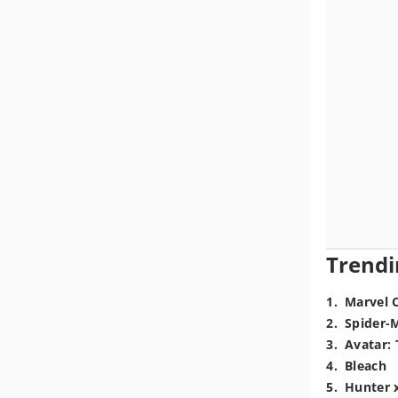
Trendi
1
.
Marvel 
2
.
Spider-
3
.
Avatar: 
4
.
Bleach
5
.
Hunter 