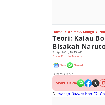
Home
Anime & Manga
Nar
Teori: Kalau Bo
Bisakah Naru
21 Apr 2021, 10:15 WIB
Fahrul Razi Uni Nurullah
News
Channel
Berbagai sumber
Share Article
Di
manga
Boruto
bab 57
,
Ga