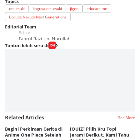
Topics
otsutsuki
kaguya otsutsuki
jigen
educate me
Boruto: Naruto Next Generations
Editorial Team
Editor
Fahrul Razi Uni Nurullah
Tonton lebih seru di
Related Articles
See More
Begini Perkiraan Cerita di
[QUIZ] Pilih Kru Topi
[Q
Anime One Piece Setelah
Jerami Berikut, Kami Tahu
Pi