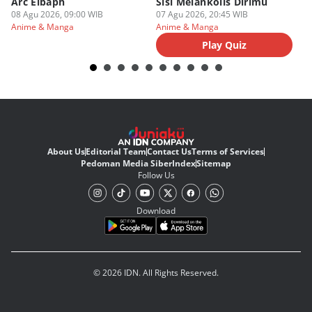
Arc Elbaph
Sisi Melankolis Dirimu
P
08 Agu 2026, 09:00 WIB
07 Agu 2026, 20:45 WIB
07
Anime & Manga
Anime & Manga
An
Play Quiz
About Us
Editorial Team
Contact Us
Terms of Services
Pedoman Media Siber
Index
Sitemap
Follow Us
Download
© 2026 IDN. All Rights Reserved.