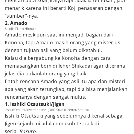
mencari data soal Jiraiya tapi tidak ia temukan, jadi
menarik karena ini berarti Koji penasaran dengan
"sumber"-nya.
2. Amado
Studio Pierrot/Boruto
Amado meskipun saat ini menjadi bagian dari
Konoha, tapi Amado masih orang yang misterius
dengan tujuan asli yang belum diketahui.
Kalau dia bergabung ke Konoha dengan cara
memasangkan bom di leher Shikadai agar diterima,
jelas dia bukanlah orang yang baik.
Entah rencana Amado yang asli itu apa dan misteri
apa yang akan terungkap, tapi dia bisa menjalankan
rencananya dengan sangat mulus.
1. Isshiki Otsutsuki/Jigen
Isshiki Otsutsuki versi anime. (Dok. Studio Pierrot/Boruto)
Isshiki Otsutsuki yang sebelumnya dikenal sebagai
Jigen sejauh ini adalah musuh terbaik di
serial
Boruto
.