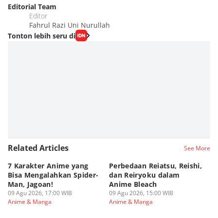
Editorial Team
Editor
Fahrul Razi Uni Nurullah
Tonton lebih seru di
Related Articles
See More
7 Karakter Anime yang
Perbedaan Reiatsu, Reishi,
5 
Bisa Mengalahkan Spider-
dan Reiryoku dalam
TY
Man, Jagoan!
Anime Bleach
ya
09 Agu 2026, 17:00 WIB
09 Agu 2026, 15:00 WIB
09
Anime & Manga
Anime & Manga
An