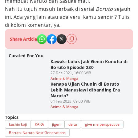
membuat Naruto dan Sasuke mati.
Nah itu tujuh musuh terbaik di serial
Boruto
sejauh
ini. Ada yang lain atau ada versi kamu sendiri? Tulis
di kolom komentar, ya.
Share Article
Curated For You
Kawaki Lolos Jadi Genin Konoha di
Boruto Episode 230
27 Des 2021, 16:00 WIB
Anime & Manga
Kenapa Ujian Chunin di Boruto
Lebih Manusiawi dibanding Era
Naruto?
04 Feb 2023, 09:00 WIB
Anime & Manga
Topics
kashin koji
KARA
jigen
delta
give me perspective
Boruto: Naruto Next Generations