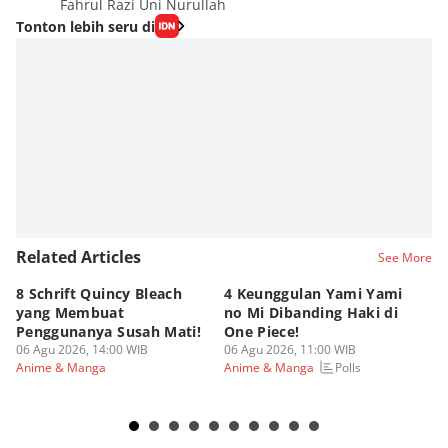
Fahrul Razi Uni Nurullah
Tonton lebih seru di
Related Articles
See More
8 Schrift Quincy Bleach
4 Keunggulan Yami Yami
Ka
yang Membuat
no Mi Dibanding Haki di
Hu
Penggunanya Susah Mati!
One Piece!
Ka
06 Agu 2026, 14:00 WIB
06 Agu 2026, 11:00 WIB
06
Polls
Anime & Manga
Anime & Manga
An