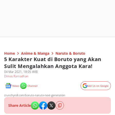
Home
Anime & Manga
Naruto & Boruto
5 Karakter Kuat di Boruto yang Akan
Sulit Mengalahkan Anggota Kara!
04 Mar 2021, 18:05 WIB
Dimas Ramadhan
News
Channel
Add Us on Google
crunchyroll.com/boruto-naruto-next-generation
Share Article