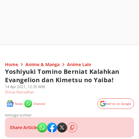
Home
Anime & Manga
Anime Lain
Yoshiyuki Tomino Berniat Kalahkan
Evangelion dan Kimetsu no Yaiba!
14 Apr 2021, 12:35 WIB
Dimas Ramadhan
News
Channel
Add Us on Google
berbagai sumber
Share Article