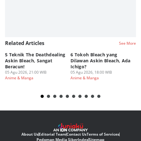
Related Articles
See More
5 Teknik The Deathdealing
6 Tokoh Bleach yang
5 
Askin Bleach, Sangat
Dilawan Askin Bleach, Ada
Bu
Beracun!
Ichigo?
Ne
05 Agu 2026, 21:00 WIB
05 Agu 2026, 18:00 WIB
05
Anime & Manga
Anime & Manga
An
About Us
Editorial Team
Contact Us
Terms of Services
Pedoman Media Siber
Index
Sitemap