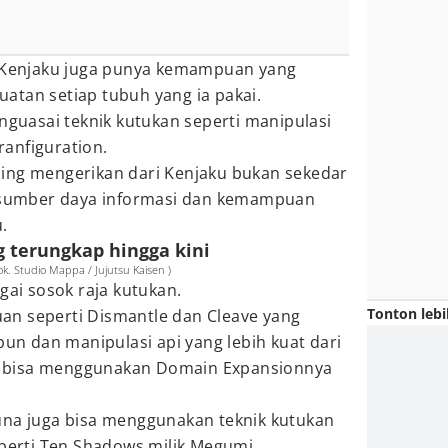
, Kenjaku juga punya kemampuan yang
atan setiap tubuh yang ia pakai.
enguasai teknik kutukan seperti manipulasi
Tranfiguration.
ing mengerikan dari Kenjaku bukan sekedar
a sumber daya informasi dan kemampuan
.
 terungkap hingga kini
. Studio Mappa / Jujutsu Kaisen )
agai sosok raja kutukan.
Tonton lebi
n seperti Dismantle dan Cleave yang
 dan manipulasi api yang lebih kuat dari
uga bisa menggunakan Domain Expansionnya
una juga bisa menggunakan teknik kutukan
eperti Ten Shadows milik Megumi.