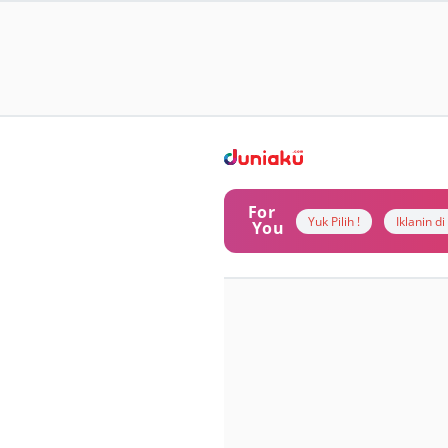
For
Yuk Pilih !
Iklanin d
You