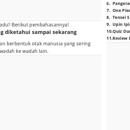
6
.
Pangera
7
.
One Pie
8
.
Tensei S
diadu? Berikut pembahasannya!
9
.
Upin Ipi
ng diketahui sampai sekarang
10
.
Quiz Du
11
.
Review 
an berbentuk otak manusia yang sering
 wadah ke wadah lain.