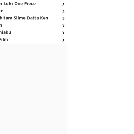
n Loki One Piece
ce
hitara Slime Datta Ken
n
niaku
Film