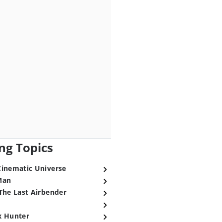
ng Topics
Cinematic Universe
Man
The Last Airbender
x Hunter