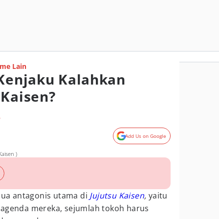
me Lain
 Kenjaku Kalahkan
 Kaisen?
o
Add Us on Google
aisen )
 dua antagonis utama di
Jujutsu Kaisen
,
yaitu
 agenda mereka, sejumlah tokoh harus