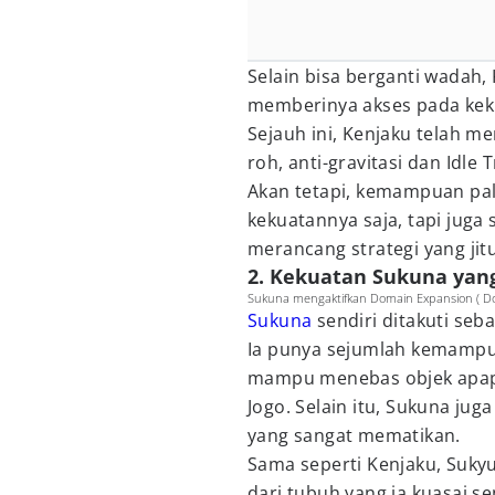
Selain bisa berganti wadah
memberinya akses pada keku
Sejauh ini, Kenjaku telah m
roh, anti-gravitasi dan Idle 
Akan tetapi, kemampuan pal
kekuatannya saja, tapi jug
merancang strategi yang jitu
2. Kekuatan Sukuna yang
Sukuna mengaktifkan Domain Expansion ( Dok
Sukuna
sendiri ditakuti seb
Ia punya sejumlah kemampua
mampu menebas objek apapun
Jogo. Selain itu, Sukuna j
yang sangat mematikan.
Sama seperti Kenjaku, Suky
dari tubuh yang ia kuasai s