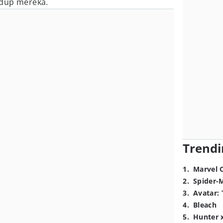
idup mereka.
Trendi
1
.
Marvel 
2
.
Spider-
3
.
Avatar: 
4
.
Bleach
5
.
Hunter 