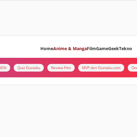
Home
Anime & Manga
Film
Game
Geek
Tekno
i IDN
Quiz Duniaku
Review Film
MVP dari Duniaku.com
On