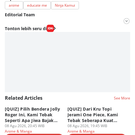
anime
educate me
Ninja Kamui
Editorial Team
Editor
Tonton lebih seru di
Nadia Agatha Pramesthi
Editor
Viky Nursyafira
Related Articles
See More
[QUIZ] Pilih Bendera Jolly
[QUIZ] Dari Kru Topi
P
Roger Ini, Kami Tebak
Jerami One Piece, Kami
di
Seperti Apa Jiwa Bajak
Tebak Seberapa Kuat
K
Laut Dalam Dirimu
08 Agu 2026, 20:45 WIB
Mentalmu
08 Agu 2026, 19:45 WIB
08
Anime & Manga
Anime & Manga
An