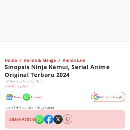
Home
Anime & Manga
Anime Lain
Sinopsis Ninja Kamui, Serial Anime
Original Terbaru 2024
09 Mar 2024, 08:00 WIB
Viky Nursyafira
News
Channel
Add Us on Google
dok. E&H Production/ Ninja Kamui
Share Article