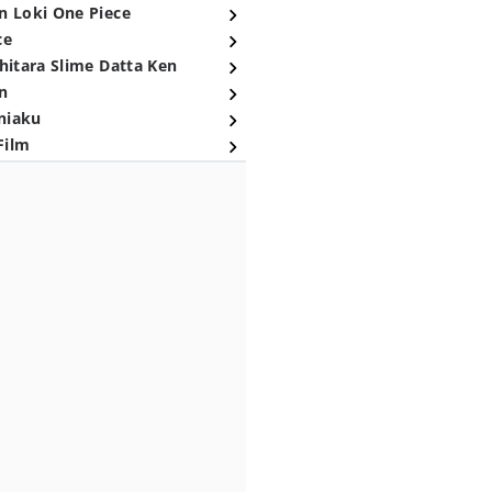
n Loki One Piece
ce
hitara Slime Datta Ken
n
niaku
Film