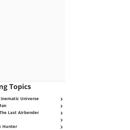
ng Topics
Cinematic Universe
Man
The Last Airbender
x Hunter