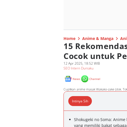
Home
Anime & Manga
Ani
15 Rekomendas
Cocok untuk Pe
12 Apr 2025, 18:52 WIB
SEO Intern Duniaku
News
Channel
Cuplikan anime masak Wakako-zake (dok. To
Intinya Sih
Shokugeki no Soma: Anime 
yang memiliki bakat sebagai