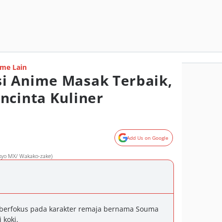
me Lain
i Anime Masak Terbaik,
ncinta Kuliner
Add Us on Google
kyo MX/ Wakako-zake)
berfokus pada karakter remaja bernama Souma
 koki.