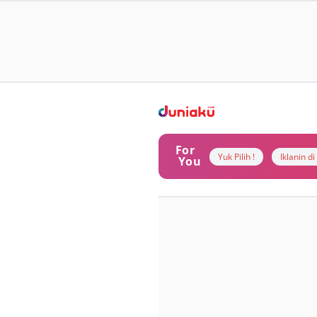
For
Yuk Pilih !
Iklanin d
You