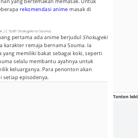
tonan yang bertemakan memasak. Untuk
beberapa
rekomendasi anime
masak di
. J.C Staff/ Shokugeki no Souma)
ang pertama ada anime berjudul
Shokugeki
a karakter remaja bernama Souma. Ia
yang memiliki bakat sebagai koki, seperti
 Souma selalu membantu ayahnya untuk
lik keluarganya. Para penonton akan
i setiap episodenya.
Tonton lebi