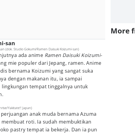
More 
mi-san
san (dok. Studio Gokumi/Ramen Daisuki Koizumi-san)
anjutnya ada anime
Ramen Daisuki Koizumi-
ng mie populer dari Jepang, ramen. Anime
adis bernama Koizumi yang sangat suka
ya dengan makanan itu, ia sampai
i lingkungan tempat tinggalnya untuk
n.
rise/Yakitate!! Japan)
n perjuangan anak muda bernama Azuma
m membuat roti. Ia sudah membuktikan
toko pastry tempat ia bekerja. Dan ia pun