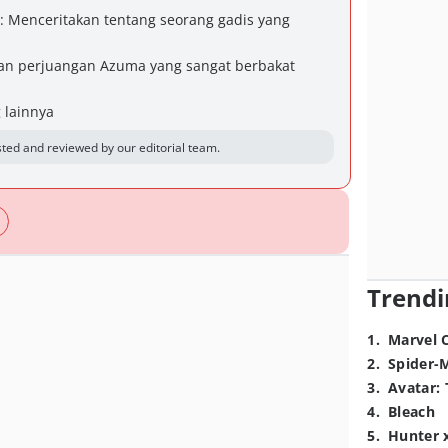
: Menceritakan tentang seorang gadis yang
hkan perjuangan Azuma yang sangat berbakat
 lainnya
ted and reviewed by our editorial team.
Trendi
1
.
Marvel 
2
.
Spider-
3
.
Avatar: 
4
.
Bleach
5
.
Hunter 