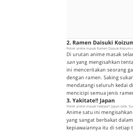
2. Ramen Daisuki Koizu
Potret anime masak Ramen Daisuki Koizumi-
Di urutan anime masak sel
san
yang mengisahkan tenta
ini menceritakan seorang g
dengan ramen. Saking sukan
mendatangi seluruh kedai d
mencicipi semua jenis rame
3. Yakitate!! Japan
Potret anime masak Yakitate!! Japan (dok. Sun
Anime satu ini mengisahka
yang sangat berbakat dala
kepiawaiannya itu di setiap 