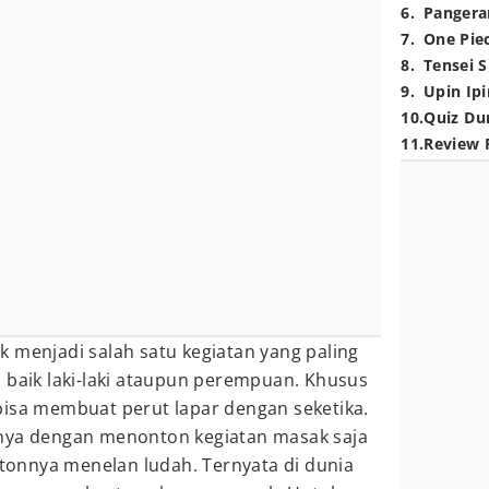
6
.
Pangera
7
.
One Pie
8
.
Tensei S
9
.
Upin Ipi
10
.
Quiz Du
11
.
Review 
 menjadi salah satu kegiatan yang paling
 baik laki-laki ataupun perempuan. Khusus
bisa membuat perut lapar dengan seketika.
anya dengan menonton kegiatan masak saja
onnya menelan ludah. Ternyata di dunia