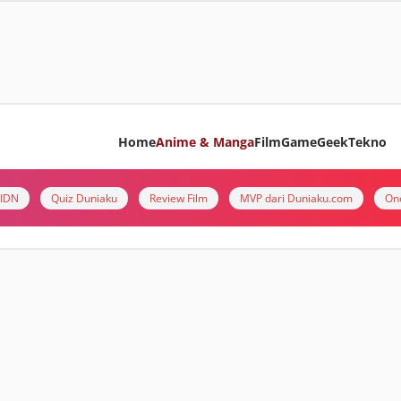
Home
Anime & Manga
Film
Game
Geek
Tekno
i IDN
Quiz Duniaku
Review Film
MVP dari Duniaku.com
On