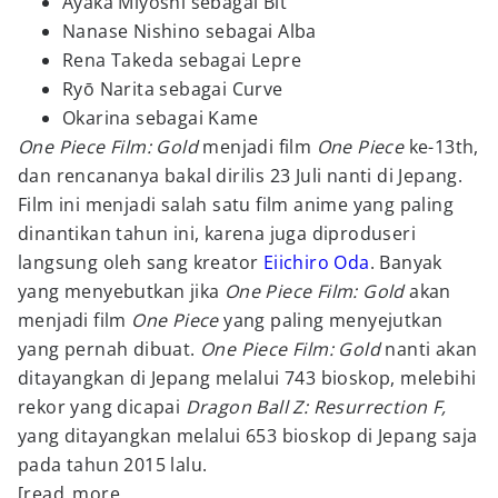
Ayaka Miyoshi sebagai Bit
Nanase Nishino sebagai Alba
Rena Takeda sebagai Lepre
Ryō Narita sebagai Curve
Okarina sebagai Kame
One Piece Film: Gold
menjadi film
One Piece
ke-13th,
dan rencananya bakal dirilis 23 Juli nanti di Jepang.
Film ini menjadi salah satu film anime yang paling
dinantikan tahun ini, karena juga diproduseri
langsung oleh sang kreator
Eiichiro Oda
. Banyak
yang menyebutkan jika
One Piece Film: Gold
akan
menjadi film
One Piece
yang paling menyejutkan
yang pernah dibuat.
One Piece Film: Gold
nanti akan
ditayangkan di Jepang melalui 743 bioskop, melebihi
rekor yang dicapai
Dragon Ball Z: Resurrection F,
yang ditayangkan melalui 653 bioskop di Jepang saja
pada tahun 2015 lalu.
[read_more