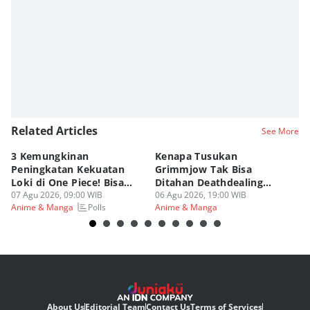
Related Articles
See More
3 Kemungkinan
Kenapa Tusukan
8 
Peningkatan Kekuatan
Grimmjow Tak Bisa
C
Loki di One Piece! Bisa
Ditahan Deathdealing
(d
Lebih OP?
07 Agu 2026, 09:00 WIB
Askin Bleach?
06 Agu 2026, 19:00 WIB
06
Polls
Anime & Manga
Anime & Manga
An
About Us
Editorial Team
Contact Us
Terms of Services