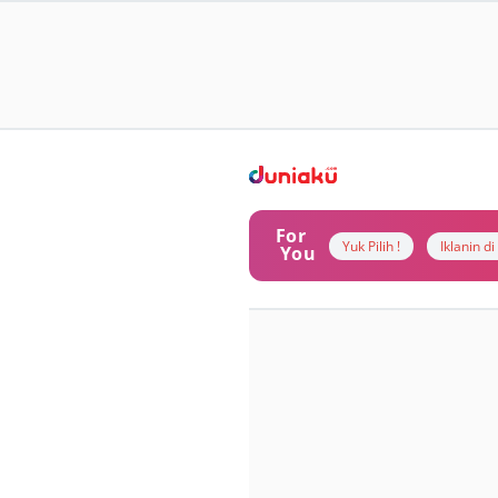
For
Yuk Pilih !
Iklanin d
You