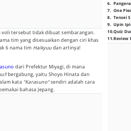
6
.
Pangera
7
.
One Pie
8
.
Tensei S
9
.
Upin Ipi
10
.
Quiz Du
voli tersebut tidak dibuat sembarangan.
11
.
Review 
ama tim yang disesuaikan dengan ciri khas
imak 6 nama tim
Haikyuu
dan artinya!
rasuno
dari Prefektur Miyagi, di mana
uu!!
bergabung, yaitu Shoyo Hinata dan
alam kata
"Karasuno"
sendiri adalah cara
pemakai bahasa Jepang.