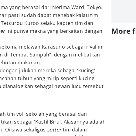
oma yang berasal dari Nerima Ward, Tokyo.
ar pasti sudah dapat menebak kalau tim
r Tetsurou Kuroo selaku kapten tim dan
More 
ter
ini punya makna yang berkaitan dengan
ekoma melawan Karasuno sebagai rival ini
gan di Tempat Sampah", dengan melibatkan
rebutan makanan.
i dengan julukan mereka sebagai 'kucing'
incahan tubuh yang mirip seperti kucing.
 dianalogikan sebagai hewan lucu tersebut
ah tim voli sekolah yang berasal dari
rtikan sebagai 'Kastil Biru'. Alasannya adalah
u Oikawa sekaligus
setter
tim dalam