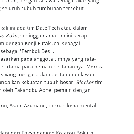
buhan, dengan Oikawa sebagai akar yang
seluruh tubuh tumbuhan tersebut.
 kali ini ada tim Date Tech atau dalam
yo Koko,
sehingga nama tim ini kerap
im dengan Kenji Futakuchi sebagai
i sebagai 'Tembok Besi'.
idasarkan pada anggota timnya yang rata-
, terutama para pemain bertahannya. Mereka
as yang mengacaukan pertahanan lawan,
andalkan kekuatan tubuh besar.
Blocker
tim
in oleh Takanobu Aone, pemain dengan
uno, Asahi Azumane, pernah kena mental
odani dari Tokyo dengan Kotarou Bokuto