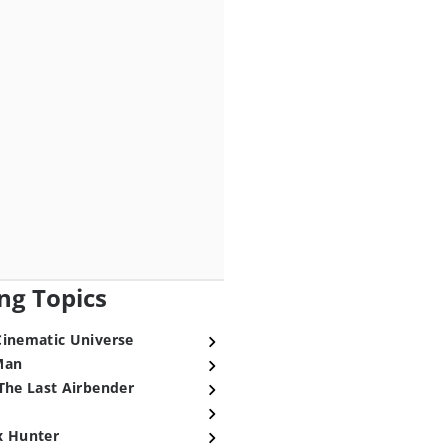
ng Topics
Cinematic Universe
Man
The Last Airbender
x Hunter