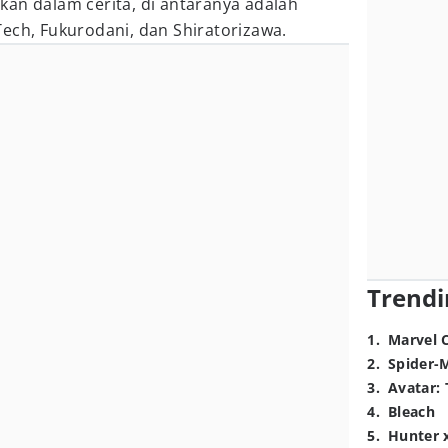
an dalam cerita, di antaranya adalah
ech, Fukurodani, dan Shiratorizawa.
Trendi
1
.
Marvel 
2
.
Spider-
3
.
Avatar: 
4
.
Bleach
5
.
Hunter 