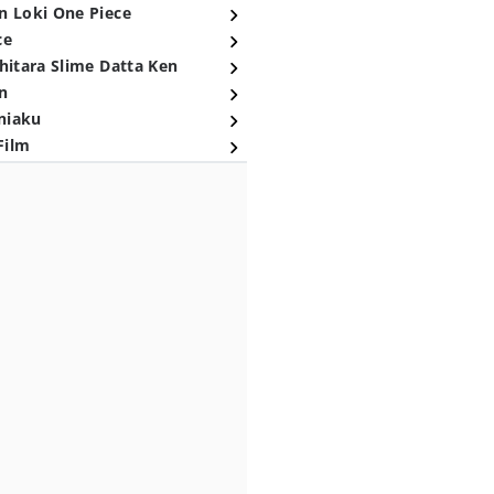
n Loki One Piece
ce
hitara Slime Datta Ken
n
niaku
Film