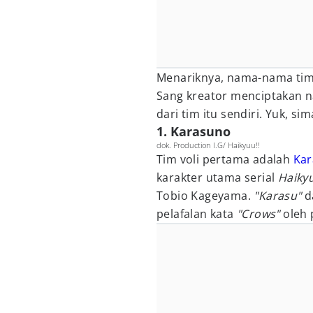
Menariknya, nama-nama tim 
Sang kreator menciptakan n
dari tim itu sendiri. Yuk, s
1. Karasuno
dok. Production I.G/ Haikyuu!!
Tim voli pertama adalah
Ka
karakter utama serial
Haiky
Tobio Kageyama.
"Karasu"
d
pelafalan kata
"Crows"
oleh 