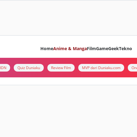
Home
Anime & Manga
Film
Game
Geek
Tekno
i IDN
Quiz Duniaku
Review Film
MVP dari Duniaku.com
On