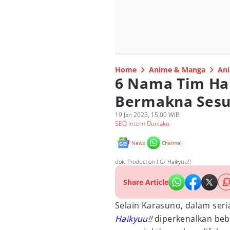
Home
Anime & Manga
Ani
6 Nama Tim Hai
Bermakna Sesua
19 Jan 2023, 15:00 WIB
SEO Intern Duniaku
News
Channel
dok. Production I.G/ Haikyuu!!
Share Article
Selain Karasuno, dalam ser
Haikyuu
!!
diperkenalkan beb