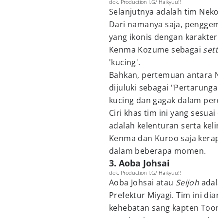
dok. Production I.G/ Haikyuu!!
Selanjutnya adalah tim Nek
Dari namanya saja, penggem
yang ikonis dengan karakte
Kenma Kozume sebagai
set
'kucing'.
Bahkan, pertemuan antara N
dijuluki sebagai "Pertarun
kucing dan gagak dalam pe
Ciri khas tim ini yang sesua
adalah kelenturan serta kel
Kenma dan Kuroo saja kerap
dalam beberapa momen.
3. Aoba Johsai
dok. Production I.G/ Haikyuu!!
Aoba Johsai atau
Seijoh
adal
Prefektur Miyagi. Tim ini dia
kehebatan sang kapten Toor