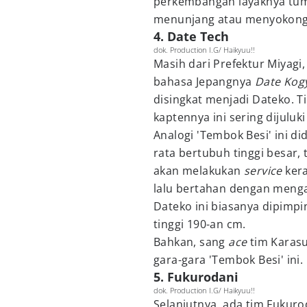
perkembangan layaknya tum
menunjang atau menyokong 
4. Date Tech
dok. Production I.G/ Haikyuu!!
Masih dari Prefektur Miyagi,
bahasa Jepangnya
Date Kog
disingkat menjadi Dateko. T
kaptennya ini sering dijuluk
Analogi 'Tembok Besi' ini d
rata bertubuh tinggi besar
akan melakukan
service
ker
lalu bertahan dengan meng
Dateko ini biasanya dipimp
tinggi 190-an cm.
Bahkan, sang
ace
tim Karas
gara-gara 'Tembok Besi' ini.
5. Fukurodani
dok. Production I.G/ Haikyuu!!
Selanjutnya, ada tim Fukur