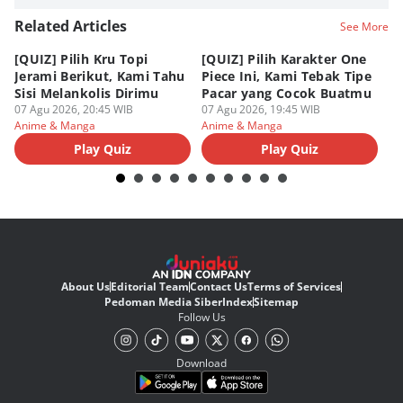
Related Articles
See More
[QUIZ] Pilih Kru Topi
[QUIZ] Pilih Karakter One
7 
Jerami Berikut, Kami Tahu
Piece Ini, Kami Tebak Tipe
Ha
Sisi Melankolis Dirimu
Pacar yang Cocok Buatmu
Me
07 Agu 2026, 20:45 WIB
07 Agu 2026, 19:45 WIB
07
Anime & Manga
Anime & Manga
An
Play Quiz
Play Quiz
About Us
Editorial Team
Contact Us
Terms of Services
Pedoman Media Siber
Index
Sitemap
Follow Us
Download