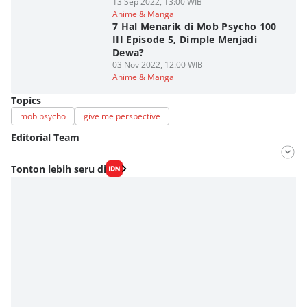
13 Sep 2022, 13:00 WIB
Anime & Manga
7 Hal Menarik di Mob Psycho 100
III Episode 5, Dimple Menjadi
Dewa?
03 Nov 2022, 12:00 WIB
Anime & Manga
Topics
mob psycho
give me perspective
Editorial Team
Editor
Tonton lebih seru di
Fahrul Razi Uni Nurullah
Editor
Agung Anggayuh Utomo Anggayuh Utomo