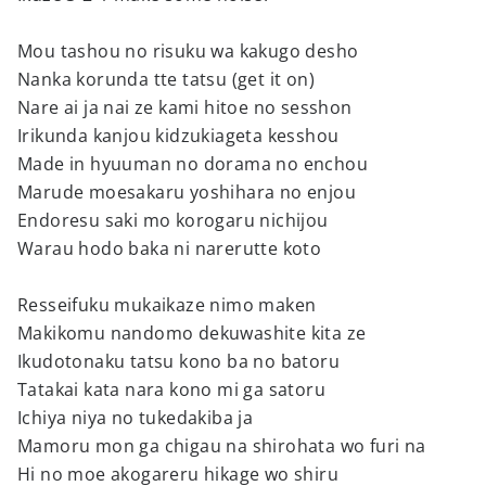
Mou tashou no risuku wa kakugo desho
Nanka korunda tte tatsu (get it on)
Nare ai ja nai ze kami hitoe no sesshon
Irikunda kanjou kidzukiageta kesshou
Made in hyuuman no dorama no enchou
Marude moesakaru yoshihara no enjou
Endoresu saki mo korogaru nichijou
Warau hodo baka ni narerutte koto
Resseifuku mukaikaze nimo maken
Makikomu nandomo dekuwashite kita ze
Ikudotonaku tatsu kono ba no batoru
Tatakai kata nara kono mi ga satoru
Ichiya niya no tukedakiba ja
Mamoru mon ga chigau na shirohata wo furi na
Hi no moe akogareru hikage wo shiru