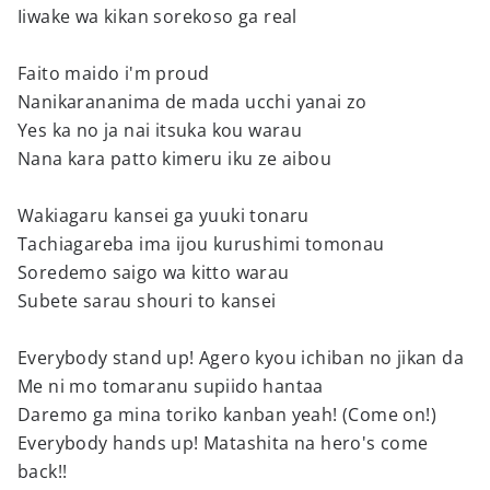
Iiwake wa kikan sorekoso ga real
Faito maido i'm proud
Nanikarananima de mada ucchi yanai zo
Yes ka no ja nai itsuka kou warau
Nana kara patto kimeru iku ze aibou
Wakiagaru kansei ga yuuki tonaru
Tachiagareba ima ijou kurushimi tomonau
Soredemo saigo wa kitto warau
Subete sarau shouri to kansei
Everybody stand up! Agero kyou ichiban no jikan da
Me ni mo tomaranu supiido hantaa
Daremo ga mina toriko kanban yeah! (Come on!)
Everybody hands up! Matashita na hero's come
back!!