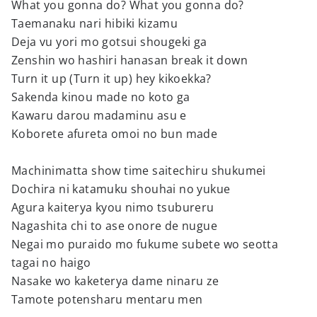
What you gonna do? What you gonna do?
Taemanaku nari hibiki kizamu
Deja vu yori mo gotsui shougeki ga
Zenshin wo hashiri hanasan break it down
Turn it up (Turn it up) hey kikoekka?
Sakenda kinou made no koto ga
Kawaru darou madaminu asu e
Koborete afureta omoi no bun made
Machinimatta show time saitechiru shukumei
Dochira ni katamuku shouhai no yukue
Agura kaiterya kyou nimo tsubureru
Nagashita chi to ase onore de nugue
Negai mo puraido mo fukume subete wo seotta
tagai no haigo
Nasake wo kaketerya dame ninaru ze
Tamote potensharu mentaru men