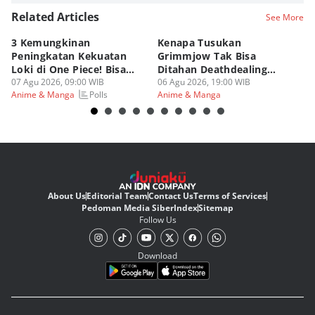
Related Articles
See More
3 Kemungkinan
Kenapa Tusukan
8 
Peningkatan Kekuatan
Grimmjow Tak Bisa
C
Loki di One Piece! Bisa
Ditahan Deathdealing
(d
Lebih OP?
07 Agu 2026, 09:00 WIB
Askin Bleach?
06 Agu 2026, 19:00 WIB
06
Polls
Anime & Manga
Anime & Manga
An
About Us
Editorial Team
Contact Us
Terms of Services
Pedoman Media Siber
Index
Sitemap
Follow Us
Download