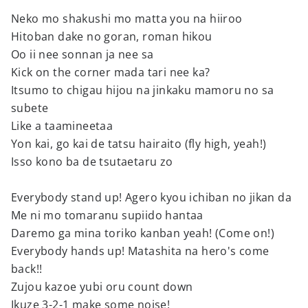
Neko mo shakushi mo matta you na hiiroo
Hitoban dake no goran, roman hikou
Oo ii nee sonnan ja nee sa
Kick on the corner mada tari nee ka?
Itsumo to chigau hijou na jinkaku mamoru no sa
subete
Like a taamineetaa
Yon kai, go kai de tatsu hairaito (fly high, yeah!)
Isso kono ba de tsutaetaru zo
Everybody stand up! Agero kyou ichiban no jikan da
Me ni mo tomaranu supiido hantaa
Daremo ga mina toriko kanban yeah! (Come on!)
Everybody hands up! Matashita na hero's come
back!!
Zujou kazoe yubi oru count down
Ikuze 3-2-1 make some noise!