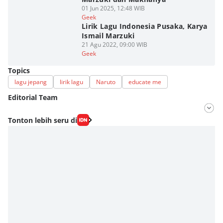
01 Jun 2025, 12:48 WIB
Geek
Lirik Lagu Indonesia Pusaka, Karya
Ismail Marzuki
21 Agu 2022, 09:00 WIB
Geek
Topics
lagu jepang
lirik lagu
Naruto
educate me
Editorial Team
Editor
Tonton lebih seru di
Fahrul Razi Uni Nurullah
Editor
SEO Intern Duniaku