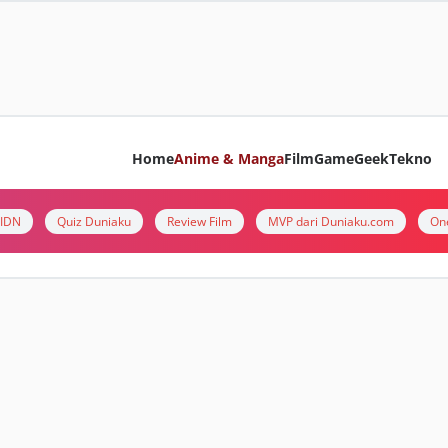
Home
Anime & Manga
Film
Game
Geek
Tekno
i IDN
Quiz Duniaku
Review Film
MVP dari Duniaku.com
On