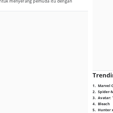
 untuk menyerang pemuda itu dengan
Trendi
1
.
Marvel 
2
.
Spider-
3
.
Avatar: 
4
.
Bleach
5
.
Hunter 