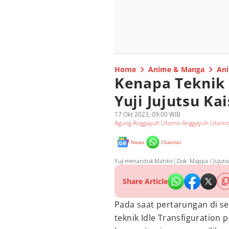
Home
Anime & Manga
Ani
Kenapa Teknik 
Yuji Jujutsu Ka
17 Okt 2023, 09:00 WIB
Agung Anggayuh Utomo Anggayuh Utom
News
Channel
Yuji menanduk Mahito ( Dok. Mappa / Jujutsu
Share Article
Pada saat pertarungan di s
teknik Idle Transfiguration