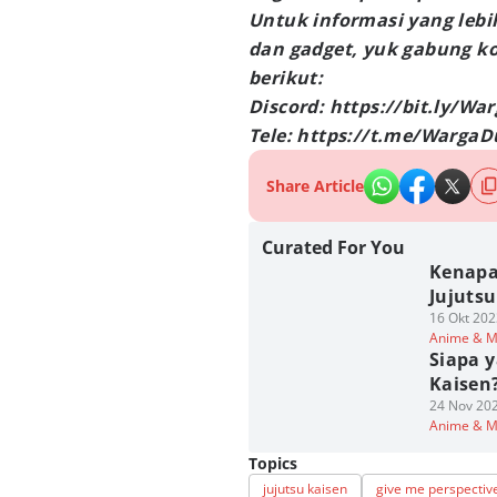
Untuk informasi yang lebi
dan gadget, yuk gabung k
berikut:
Discord: https://bit.ly/W
Tele: https://t.me/Warga
Share Article
Curated For You
Kenapa
Jujutsu
16 Okt 202
Anime & 
Siapa 
Kaisen
24 Nov 202
Anime & 
Topics
jujutsu kaisen
give me perspectiv