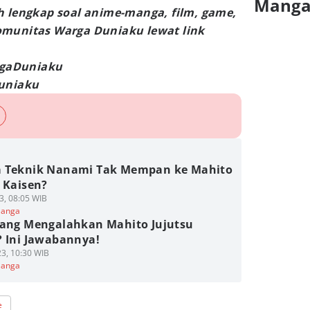
Mang
h lengkap soal anime-manga, film, game,
omunitas Warga Duniaku lewat link
argaDuniaku
Duniaku
 Teknik Nanami Tak Mempan ke Mahito
 Kaisen?
3, 08:05 WIB
Manga
yang Mengalahkan Mahito Jujutsu
? Ini Jawabannya!
3, 10:30 WIB
Manga
e