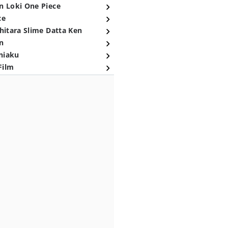
n Loki One Piece
ce
hitara Slime Datta Ken
n
niaku
Film