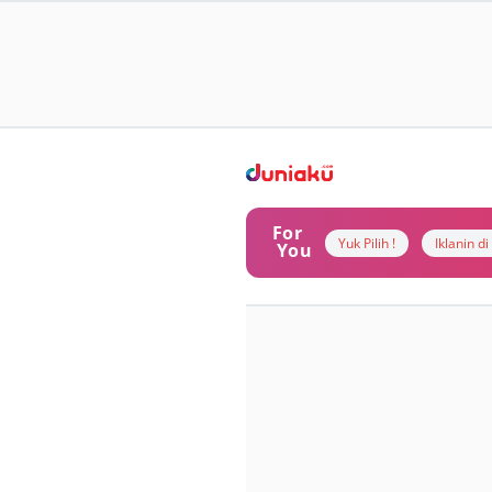
For
Yuk Pilih !
Iklanin d
You