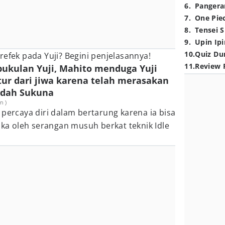
6
.
Pangera
7
.
One Pie
8
.
Tensei S
9
.
Upin Ipi
10
.
Quiz Du
refek pada Yuji? Begini penjelasannya!
11
.
Review 
pukulan Yuji, Mahito menduga Yuji
 dari jiwa karena telah merasakan
adah Sukuna
n )
 percaya diri dalam bertarung karena ia bisa
luka oleh serangan musuh berkat teknik Idle