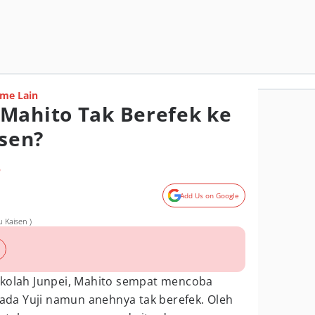
me Lain
Mahito Tak Berefek ke
isen?
o
Add Us on Google
 Kaisen )
ekolah Junpei, Mahito sempat mencoba
 pada Yuji namun anehnya tak berefek. Oleh