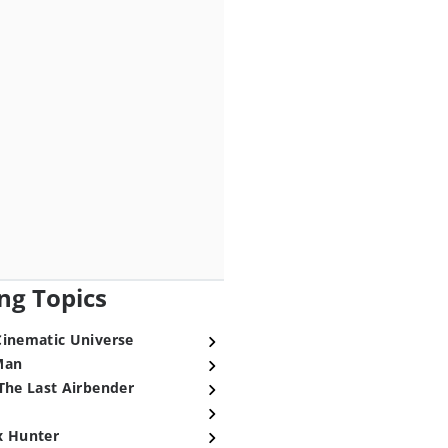
ng Topics
Cinematic Universe
Man
The Last Airbender
x Hunter