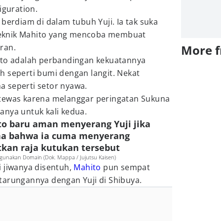
iguration.
berdiam di dalam tubuh Yuji. Ia tak suka
h teknik Mahito yang mencoba membuat
ran.
More 
ito adalah perbandingan kekuatannya
h seperti bumi dengan langit. Nekat
 seperti setor nyawa.
tewas karena melanggar peringatan Sukuna
anya untuk kali kedua.
ito baru aman menyerang Yuji jika
a bahwa ia cuma menyerang
kan raja kutukan tersebut
gunakan Domain (Dok. Mappa / Jujutsu Kaisen)
i jiwanya disentuh,
Mahito
pun sempat
tarungannya dengan Yuji di Shibuya.