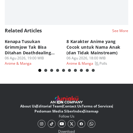
Related Articles
See More
Kenapa Tusukan
8 Karakter Anime yang
4
Grimmjow Tak Bisa
Cocok untuk Nama Anak
B
Ditahan Deathdealing
(dan Tidak Mainstream)
Te
Askin Bleach?
06 Agu 2026, 19:00 WIB
06 Agu 2026, 18:00 WIB
06
Polls
Anime & Manga
Anime & Manga
An
About Us
Editorial Team
Contact Us
Terms of Services
Pedoman Media Siber
Index
Sitemap
Follow Us
Download