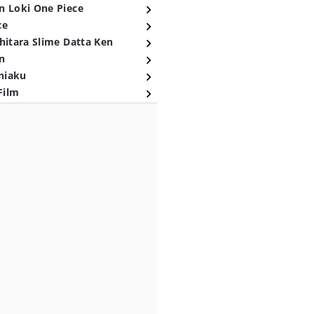
n Loki One Piece
ce
hitara Slime Datta Ken
n
niaku
Film