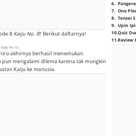
6
.
Pangera
7
.
One Pie
8
.
Tensei S
9
.
Upin Ipi
10
.
Quiz Du
sode 8
Kaiju No. 8
? Berikut daftarnya!
11
.
Review 
Kaiju No. 8 )
hiro akhirnya berhasil menemukan
fka pun mengalami dilema karena tak mungkin
atan Kaiju ke manusia.