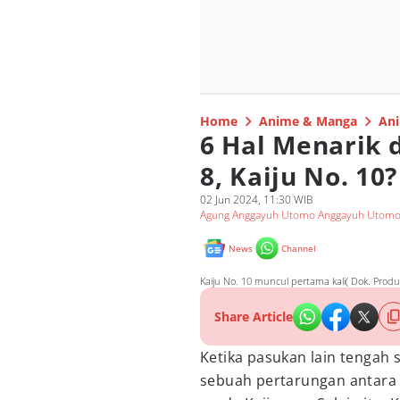
Home
Anime & Manga
Ani
6 Hal Menarik d
8, Kaiju No. 10?
02 Jun 2024, 11:30 WIB
Agung Anggayuh Utomo Anggayuh Utom
News
Channel
Kaiju No. 10 muncul pertama kali( Dok. Product
Share Article
Ketika pasukan lain tengah 
sebuah pertarungan antara 