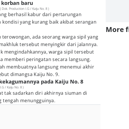
 korban baru
ok. Production I.G / Kaiju No. 8 )
yang berhasil kabur dari pertarungan
 kondisi yang kurang baik akibat serangan
More 
u terowongan, ada seorang warga sipil yang
akhluk tersebut menyingkir dari jalannya.
ak mengindahkannya, warga sipil tersebut
a memberi peringatan secara langsung.
alah membuatnya langsung menemui akhir
ebut dimangsa Kaiju No. 9.
kekagumannya pada Kaiju No. 8
.G / Kaiju No. 8 )
at tak sadarkan diri akhirnya siuman di
ng tengah menungguinya.