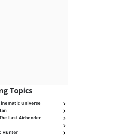
ng Topics
Cinematic Universe
Man
The Last Airbender
x Hunter