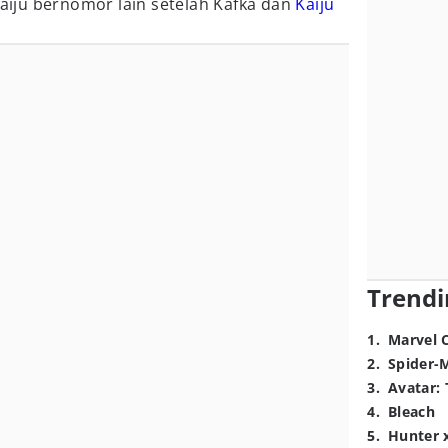
Kaiju bernomor lain setelah Kafka dan
Kaiju
Trendi
1
.
Marvel 
2
.
Spider-
3
.
Avatar: 
4
.
Bleach
5
.
Hunter 