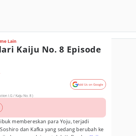
me Lain
ari Kaiju No. 8 Episode
o
Add Us on Google
ion I.G / Kaiju No. 8 )
sibuk membereskan para Yoju, terjadi
Soshiro dan Kafka yang sedang berubah ke