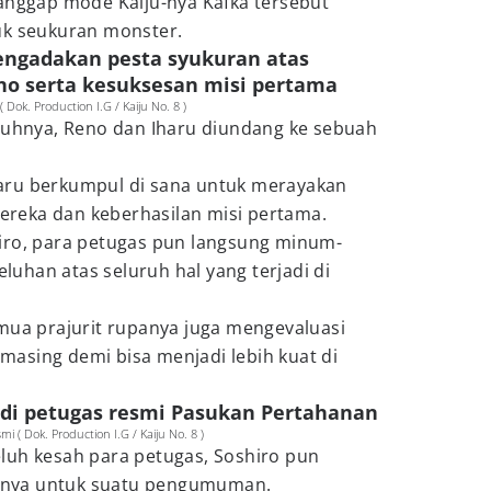
ganggap mode Kaiju-nya Kafka tersebut
uk seukuran monster.
engadakan pesta syukuran atas
o serta kesuksesan misi pertama
k. Production I.G / Kaiju No. 8 )
enuhnya, Reno dan Iharu diundang ke sebuah
aru berkumpul di sana untuk merayakan
reka dan keberhasilan misi pertama.
iro, para petugas pun langsung minum-
uhan atas seluruh hal yang terjadi di
mua prajurit rupanya juga mengevaluasi
asing demi bisa menjadi lebih kuat di
adi petugas resmi Pasukan Pertahanan
 ( Dok. Production I.G / Kaiju No. 8 )
luh kesah para petugas, Soshiro pun
nya untuk suatu pengumuman.