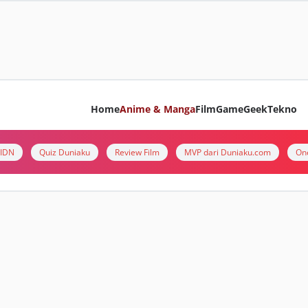
Home
Anime & Manga
Film
Game
Geek
Tekno
i IDN
Quiz Duniaku
Review Film
MVP dari Duniaku.com
On