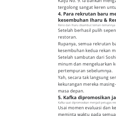
Kaiju No. 9. Ia bahkan men
tergolong sangat keren unt
4. Para rekrutan baru m
kesembuhan Iharu & Ren
Reno dan Iharu disambut teman-temannya ( Do
Setelah berhasil pulih sep
restoran.
Rupanya, semua rekrutan b
kesembuhan kedua rekan me
Setelah sambutan dari Sosh
minum dan mengeluarkan kel
pertempuran sebelumnya.
Yah, secara tak langsung se
kekurangan mereka masing-m
masa depan.
5. Kafka dipromosikan j
Kafka saat dipromosikan menjadi petugas resmi
Usai momen evaluasi dan ke
meminta waktu pada semua