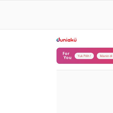
For
Yuk Pilih !
Iklanin d
You