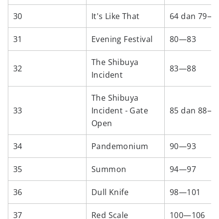
30
It's Like That
64 dan 79—
31
Evening Festival
80—83
The Shibuya
32
83—88
Incident
The Shibuya
33
Incident - Gate
85 dan 88—
Open
34
Pandemonium
90—93
35
Summon
94—97
36
Dull Knife
98—101
37
Red Scale
100—106