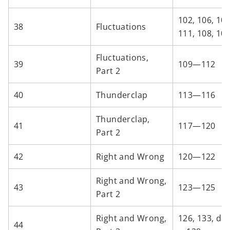
102, 106, 107
38
Fluctuations
111, 108, 10
Fluctuations,
39
109—112
Part 2
40
Thunderclap
113—116
Thunderclap,
41
117—120
Part 2
42
Right and Wrong
120—122
Right and Wrong,
43
123—125
Part 2
Right and Wrong,
126, 133, da
44