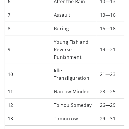
6
After the Rain
10—13
7
Assault
13—16
8
Boring
16—18
Young Fish and
9
Reverse
19—21
Punishment
Idle
10
21—23
Transfiguration
11
Narrow-Minded
23—25
12
To You Someday
26—29
13
Tomorrow
29—31