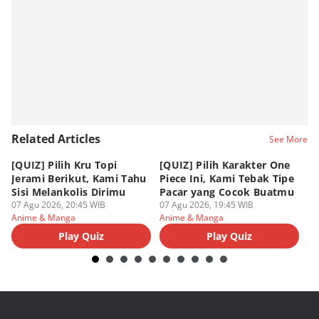
Related Articles
See More
[QUIZ] Pilih Kru Topi
[QUIZ] Pilih Karakter One
7 
Jerami Berikut, Kami Tahu
Piece Ini, Kami Tebak Tipe
Ha
Sisi Melankolis Dirimu
Pacar yang Cocok Buatmu
Me
07 Agu 2026, 20:45 WIB
07 Agu 2026, 19:45 WIB
07
Anime & Manga
Anime & Manga
An
Play Quiz
Play Quiz