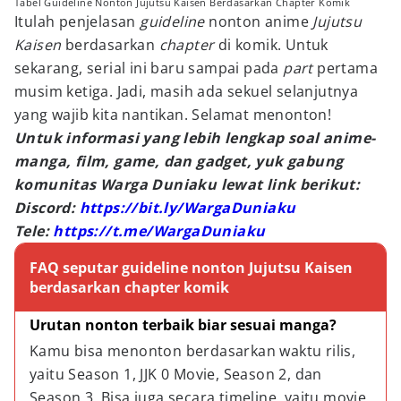
Tabel Guideline Nonton Jujutsu Kaisen Berdasarkan Chapter Komik
Itulah penjelasan
guideline
nonton anime
Jujutsu
Kaisen
berdasarkan
chapter
di komik. Untuk
sekarang, serial ini baru sampai pada
part
pertama
musim ketiga. Jadi, masih ada sekuel selanjutnya
yang wajib kita nantikan. Selamat menonton!
Untuk informasi yang lebih lengkap soal anime-
manga, film, game, dan gadget, yuk gabung
komunitas Warga Duniaku lewat link berikut:
Discord:
https://bit.ly/WargaDuniaku
Tele:
https://t.me/WargaDuniaku
FAQ seputar guideline nonton Jujutsu Kaisen
berdasarkan chapter komik
Urutan nonton terbaik biar sesuai manga?
Kamu bisa menonton berdasarkan waktu rilis, 
yaitu Season 1, JJK 0 Movie, Season 2, dan 
Season 3. Bisa juga secara timeline, yaitu movie 