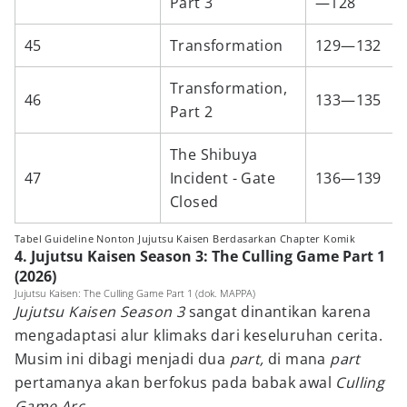
Part 3
—128
45
Transformation
129—132
Transformation,
46
133—135
Part 2
The Shibuya
47
Incident - Gate
136—139
Closed
Tabel Guideline Nonton Jujutsu Kaisen Berdasarkan Chapter Komik
4. Jujutsu Kaisen Season 3: The Culling Game Part 1
(2026)
Jujutsu Kaisen: The Culling Game Part 1 (dok. MAPPA)
Jujutsu Kaisen Season 3
sangat dinantikan karena
mengadaptasi alur klimaks dari keseluruhan cerita.
Musim ini dibagi menjadi dua
part,
di mana
part
pertamanya akan berfokus pada babak awal
Culling
Game Arc.