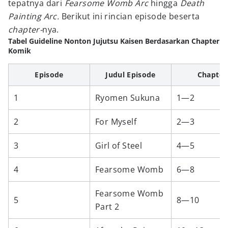
tepatnya dari
Fearsome Womb Arc
hingga
Death
Painting Arc.
Berikut ini rincian episode beserta
chapter-
nya.
Tabel Guideline Nonton Jujutsu Kaisen Berdasarkan Chapter
Komik
Episode
Judul Episode
Chapter
1
Ryomen Sukuna
1—2
2
For Myself
2—3
3
Girl of Steel
4—5
4
Fearsome Womb
6—8
Fearsome Womb
5
8—10
Part 2