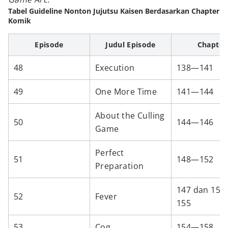
Tabel Guideline Nonton Jujutsu Kaisen Berdasarkan Chapter
Komik
Episode
Judul Episode
Chapter
48
Execution
138—141
49
One More Time
141—144
About the Culling
50
144—146
Game
Perfect
51
148—152
Preparation
147 dan 15
52
Fever
155
53
Cog
154—158