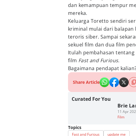
dan kemampuan tempur me
mereka.
Keluarga Toretto sendiri ser
kriminal mulai dari balapan
teroris siber. Sampai sekara
sekuel film dan dua film pen
Itulah pembahasan tentang
film
Fast and Furious.
Bagaimana pendapat kalian? 
Share Article
Curated For You
Brie La
11 Apr 202
Film
Topics
Fast and Furious
update me