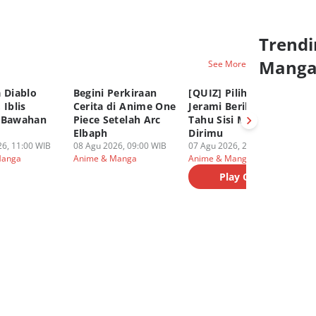
Trendi
Mang
See More
 Diablo
Begini Perkiraan
[QUIZ] Pilih Kru Topi
[Q
 Iblis
Cerita di Anime One
Jerami Berikut, Kami
On
 Bawahan
Piece Setelah Arc
Tahu Sisi Melankolis
Te
Elbaph
Dirimu
y
6, 11:00 WIB
08 Agu 2026, 09:00 WIB
07 Agu 2026, 20:45 WIB
07
Manga
Anime & Manga
Anime & Manga
An
Play Quiz