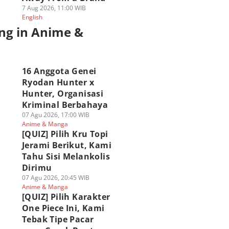
7 Aug 2026, 11:00 WIB
English
ng in Anime &
a
UIZ] Pilih Karakter
7 Karakter One Piece
16 Anggota Genei
16 Anggota Genei
e Piece Ini, Kami
yang Haoshoku
Ryodan Hunter x
Ryodan Hunter x
bak Tipe Pacar
Haki-nya Paling
Hunter, Organisasi
Hunter, Organisasi
ang Cocok Buatmu
Mendekati Joy Boy
Kriminal Berbahay
Kriminal Berbahaya
 Agu 2026, 19:45 WIB
07 Agu 2026, 18:00 WIB
07 Agu 2026, 17:00 WIB
ime & Manga
07 Agu 2026, 17:00 WIB
Anime & Manga
Anime & Manga
Anime & Manga
Play Quiz
[QUIZ] Pilih Kru Topi
Jerami Berikut, Kami
Tahu Sisi Melankolis
Dirimu
07 Agu 2026, 20:45 WIB
Anime & Manga
[QUIZ] Pilih Karakter
One Piece Ini, Kami
Tebak Tipe Pacar