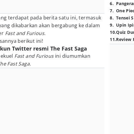
6
.
Pangera
7
.
One Pie
ng terdapat pada berita satu ini, termasuk
8
.
Tensei S
yang dikabarkan akan bergabung ke dalam
9
.
Upin Ipi
10
.
Quiz Du
er
Fast and Furious.
11
.
Review 
nnya berikut ini!
un Twitter resmi The Fast Saga
sekuel
Fast and Furious
ini diumumkan
he Fast Saga.