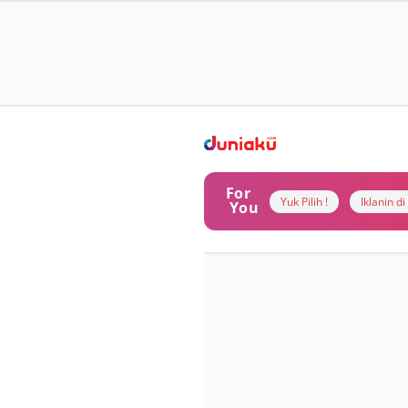
For
Yuk Pilih !
Iklanin d
You