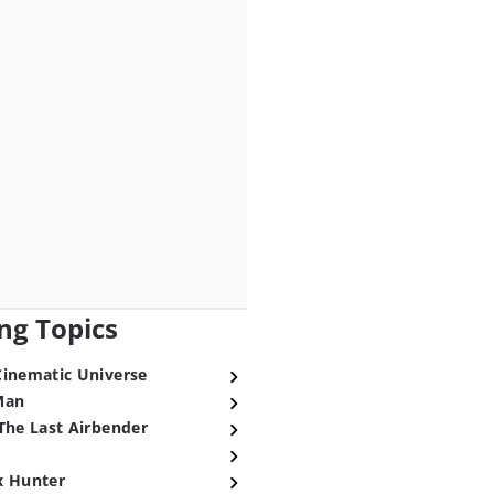
ng Topics
Cinematic Universe
Man
The Last Airbender
x Hunter