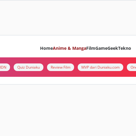
Home
Anime & Manga
Film
Game
Geek
Tekno
i IDN
Quiz Duniaku
Review Film
MVP dari Duniaku.com
On