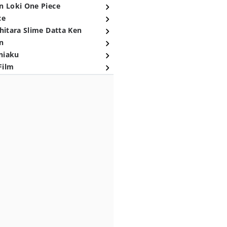
n Loki One Piece
ce
hitara Slime Datta Ken
n
niaku
Film