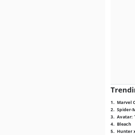
Trendi
1
.
Marvel 
2
.
Spider-
3
.
Avatar: 
4
.
Bleach
5
.
Hunter 