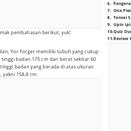
6
.
Pangera
7
.
One Pie
8
.
Tensei S
9
.
Upin Ipi
10
.
Quiz Du
Simak pembahasan berikut, yuk!
11
.
Review 
pilan, Yor Forger memiliki tubuh yang cukup
n tinggi badan 170 cm dan berat sekitar 60
 tinggi badan yang berada di atas ukuran
 yakni 158,8 cm.