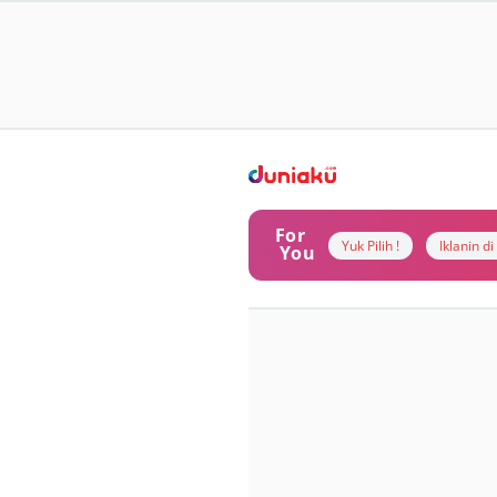
For
Yuk Pilih !
Iklanin d
You