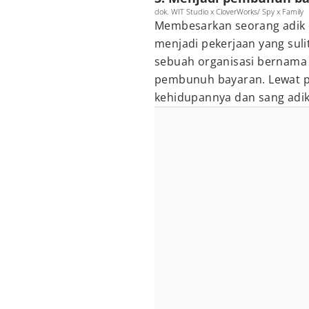
dok. WIT Studio x CloverWorks/ Spy x Family
Membesarkan seorang adik d
menjadi pekerjaan yang suli
sebuah organisasi bernam
pembunuh bayaran. Lewat pe
kehidupannya dan sang adik