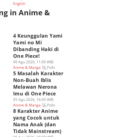
English
ng in Anime &
a
4 Keunggulan Yami
Yami no Mi
Dibanding Haki di
One Piece!
06 Agu 2026, 11:00 WIB
Polls
Anime & Manga
5 Masalah Karakter
Non-Buah Iblis
Melawan Nerona
Imu di One Piece
05 Agu 2026, 16:00 WIB
Polls
Anime & Manga
8 Karakter Anime
yang Cocok untuk
Nama Anak (dan
Tidak Mainstream)