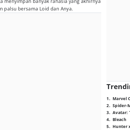
uga menyimpan banyak rahasia yang akhirnya
 palsu bersama Loid dan Anya.
Trendi
1
.
Marvel 
2
.
Spider-
3
.
Avatar: 
4
.
Bleach
5
.
Hunter 