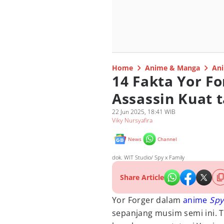
Home
Anime & Manga
Ani
14 Fakta Yor Fo
Assassin Kuat t
22 Jun 2025, 18:41 WIB
Viky Nursyafira
News
Channel
dok. WIT Studio/ Spy x Family
Share Article
Yor Forger dalam
anime
Spy
sepanjang musim semi ini. 