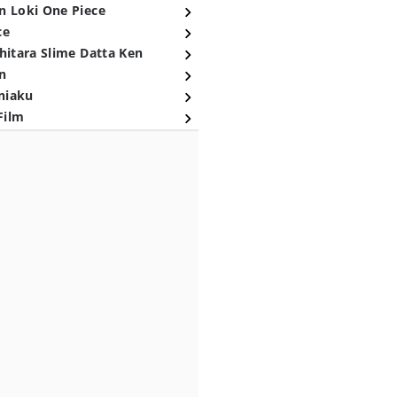
n Loki One Piece
ce
hitara Slime Datta Ken
n
niaku
Film