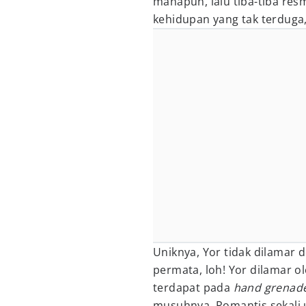
manapun, lalu tiba-tiba res
kehidupan yang tak terduga,
Uniknya, Yor tidak dilamar 
permata, loh! Yor dilamar 
terdapat pada
hand grenad
musuhnya. Romantis sekali