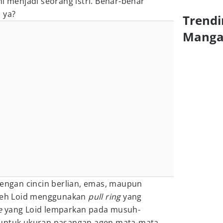
mi menjadi seorang istri. Benar-benar
 ya?
Trendi
Mang
dengan cincin berlian, emas, maupun
oleh Loid menggunakan
pull ring
yang
e
yang Loid lemparkan pada musuh-
 untuk ukuran pasangan agen mata-mata