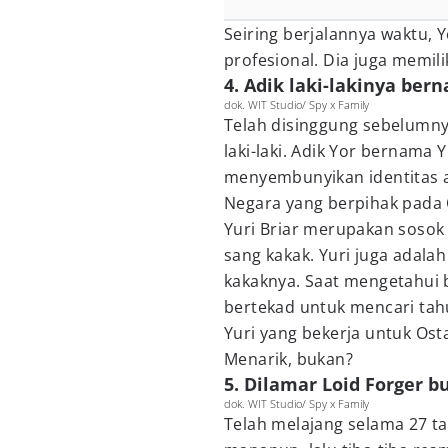
Seiring berjalannya waktu,
profesional. Dia juga memili
4. Adik laki-lakinya ber
dok. WIT Studio/ Spy x Family
Telah disinggung sebelumny
laki-laki. Adik Yor bernama 
menyembunyikan identitas a
Negara yang berpihak pada 
Yuri Briar merupakan sosok 
sang kakak. Yuri juga adala
kakaknya. Saat mengetahui b
bertekad untuk mencari tahu
Yuri yang bekerja untuk Ost
Menarik, bukan?
5. Dilamar Loid Forger b
dok. WIT Studio/ Spy x Family
Telah melajang selama 27 ta