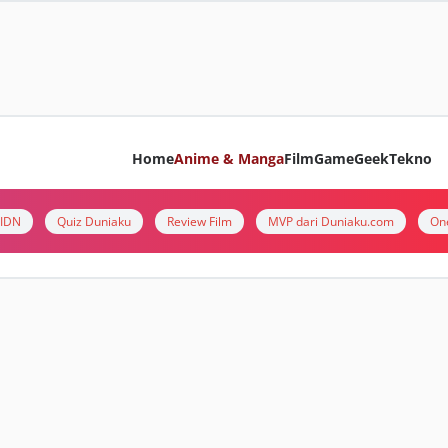
Home
Anime & Manga
Film
Game
Geek
Tekno
i IDN
Quiz Duniaku
Review Film
MVP dari Duniaku.com
On