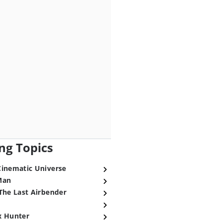
ng Topics
Cinematic Universe
Man
The Last Airbender
x Hunter