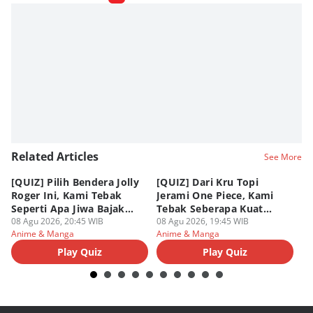
Fahrul Razi Uni Nurullah
Editor
Agung Anggayuh Utomo Anggayuh Utomo
Editor
Eddy Rusmanto
Related Articles
See More
[QUIZ] Pilih Bendera Jolly
[QUIZ] Dari Kru Topi
P
Roger Ini, Kami Tebak
Jerami One Piece, Kami
di
Seperti Apa Jiwa Bajak
Tebak Seberapa Kuat
K
Laut Dalam Dirimu
08 Agu 2026, 20:45 WIB
Mentalmu
08 Agu 2026, 19:45 WIB
08
Anime & Manga
Anime & Manga
An
Play Quiz
Play Quiz