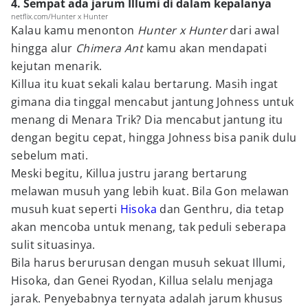
4. Sempat ada jarum Illumi di dalam kepalanya
netflix.com/Hunter x Hunter
Kalau kamu menonton
Hunter x Hunter
dari awal
hingga alur
Chimera Ant
kamu akan mendapati
kejutan menarik.
Killua itu kuat sekali kalau bertarung. Masih ingat
gimana dia tinggal mencabut jantung Johness untuk
menang di Menara Trik? Dia mencabut jantung itu
dengan begitu cepat, hingga Johness bisa panik dulu
sebelum mati.
Meski begitu, Killua justru jarang bertarung
melawan musuh yang lebih kuat. Bila Gon melawan
musuh kuat seperti
Hisoka
dan Genthru, dia tetap
akan mencoba untuk menang, tak peduli seberapa
sulit situasinya.
Bila harus berurusan dengan musuh sekuat Illumi,
Hisoka, dan Genei Ryodan, Killua selalu menjaga
jarak. Penyebabnya ternyata adalah jarum khusus