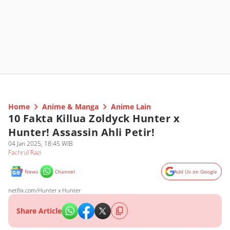
Home
Anime & Manga
Anime Lain
10 Fakta Killua Zoldyck Hunter x
Hunter! Assassin Ahli Petir!
04 Jan 2025, 18:45 WIB
Fachrul Razi
News
Channel
Add Us on Google
netflix.com/Hunter x Hunter
Share Article