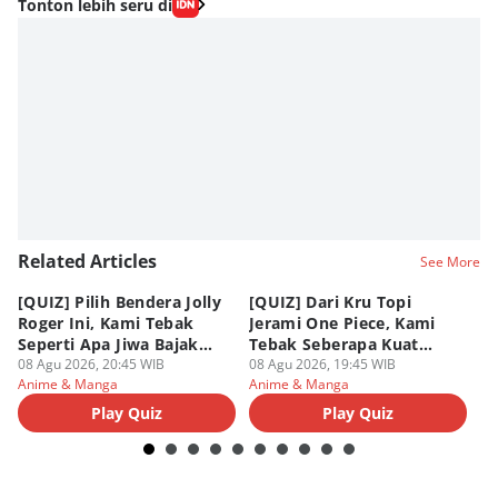
Editor
Tonton lebih seru di
Fahrul Razi Uni Nurullah
Editor
Eddy Rusmanto
Related Articles
See More
[QUIZ] Pilih Bendera Jolly
[QUIZ] Dari Kru Topi
P
Roger Ini, Kami Tebak
Jerami One Piece, Kami
di
Seperti Apa Jiwa Bajak
Tebak Seberapa Kuat
K
Laut Dalam Dirimu
08 Agu 2026, 20:45 WIB
Mentalmu
08 Agu 2026, 19:45 WIB
08
Anime & Manga
Anime & Manga
An
Play Quiz
Play Quiz