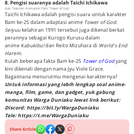
8. Pengisi suaranya adalah Taichi Ichikawa
dok. Telecom Animation Film/ Tower of God
Taichi Ichikawa adalah pengisi suara untuk karakter
Bam ke-25 dalam adaptasi anime
Tower of God.
Seiyuu
kelahiran 1991 tersebut juga dikenal berkat
perannya sebagai Kurogo Kurusu dalam
anime
Kabukibu!
dan Reito Mizuhara di
World's End
Harem.
Itulah beberapa fakta Bam ke-25
Tower of God
yang
kini dikenali dengan nama Jyu Viole Grace.
Bagaimana menurutmu mengenai karakternya?
Untuk informasi yang lebih lengkap soal anime-
manga, film, game, dan gadget, yuk gabung
komunitas Warga Duniaku lewat link berikut:
Discord: https://bit.ly/WargaDuniaku
Tele: https://t.me/WargaDuniaku
Share Article