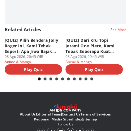
Related Articles
See More
[QUIZ] Pilih Bendera Jolly
[QUIZ] Dari Kru Topi
P
Roger Ini, Kami Tebak
Jerami One Piece, Kami
di
Seperti Apa Jiwa Bajak
Tebak Seberapa Kuat
K
Laut Dalam Dirimu
08 Agu 2026, 20:45 WIB
Mentalmu
08 Agu 2026, 19:45 WIB
08
Anime & Manga
Anime & Manga
An
Play Quiz
Play Quiz
About Us
Editorial Team
Contact Us
Terms of Services
Pedoman Media Siber
Index
Sitemap
Follow Us