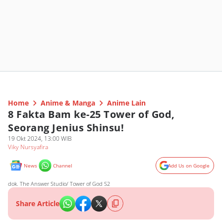
Home
Anime & Manga
Anime Lain
8 Fakta Bam ke-25 Tower of God,
Seorang Jenius Shinsu!
19 Okt 2024, 13:00 WIB
Viky Nursyafira
News
Channel
Add Us on Google
dok. The Answer Studio/ Tower of God S2
Share Article