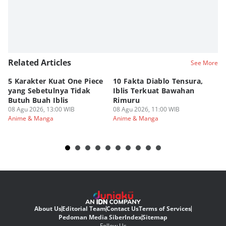
Related Articles
See More
5 Karakter Kuat One Piece
10 Fakta Diablo Tensura,
Be
yang Sebetulnya Tidak
Iblis Terkuat Bawahan
An
Butuh Buah Iblis
Rimuru
Ar
08 Agu 2026, 13:00 WIB
08 Agu 2026, 11:00 WIB
08
Anime & Manga
Anime & Manga
An
About Us
Editorial Team
Contact Us
Terms of Services
Pedoman Media Siber
Index
Sitemap
Follow Us