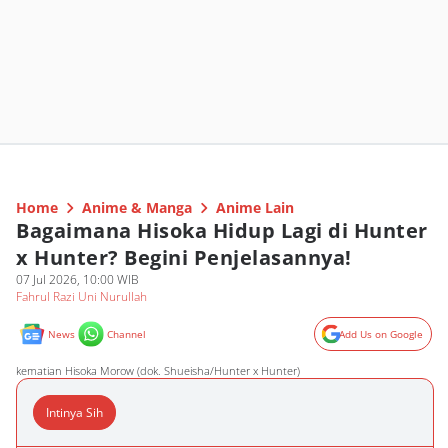
Home
Anime & Manga
Anime Lain
Bagaimana Hisoka Hidup Lagi di Hunter
x Hunter? Begini Penjelasannya!
07 Jul 2026, 10:00 WIB
Fahrul Razi Uni Nurullah
News
Channel
Add Us on Google
kematian Hisoka Morow (dok. Shueisha/Hunter x Hunter)
Intinya Sih