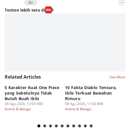
3+
Editor
Tonton lebih seru di
Fahrul Razi Uni Nurullah
Editor
Nadia Agatha Pramesthi
Editor
Viky Nursyafira
Related Articles
See More
5 Karakter Kuat One Piece
10 Fakta Diablo Tensura,
Be
yang Sebetulnya Tidak
Iblis Terkuat Bawahan
An
Butuh Buah Iblis
Rimuru
Ar
08 Agu 2026, 13:00 WIB
08 Agu 2026, 11:00 WIB
08
Anime & Manga
Anime & Manga
An