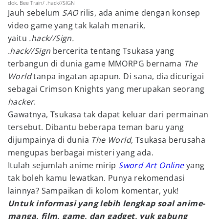
dok. Bee Train/ .hack//SIGN
Jauh sebelum
SAO
rilis, ada anime dengan konsep
video game yang tak kalah menarik,
yaitu
.hack//Sign.
.hack//Sign
bercerita tentang Tsukasa yang
terbangun di dunia game MMORPG bernama
The
World
tanpa ingatan apapun. Di sana, dia dicurigai
sebagai Crimson Knights yang merupakan seorang
hacker
.
Gawatnya, Tsukasa tak dapat keluar dari permainan
tersebut. Dibantu beberapa teman baru yang
dijumpainya di dunia
The World,
Tsukasa berusaha
mengupas berbagai misteri yang ada.
Itulah sejumlah anime mirip
Sword Art Online
yang
tak boleh kamu lewatkan. Punya rekomendasi
lainnya? Sampaikan di kolom komentar, yuk!
Untuk informasi yang lebih lengkap soal anime-
manga, film, game, dan gadget, yuk gabung