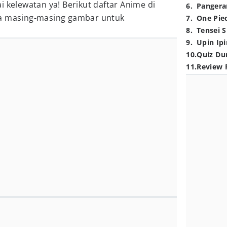
i kelewatan ya! Berikut daftar Anime di
6
.
Pangera
da masing-masing gambar untuk
7
.
One Pie
8
.
Tensei S
9
.
Upin Ipi
10
.
Quiz Du
11
.
Review 