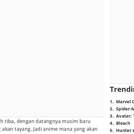
Trendi
1
.
Marvel 
2
.
Spider-
3
.
Avatar: 
ah tiba, dengan datangnya musim baru
4
.
Bleach
 akan tayang. Jadi anime mana yang akan
5
.
Hunter 