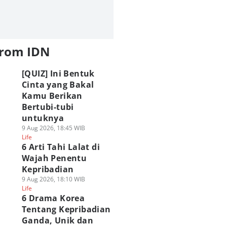
from IDN
[QUIZ] Ini Bentuk
Cinta yang Bakal
Kamu Berikan
Bertubi-tubi
untuknya
9 Aug 2026, 18:45 WIB
Life
6 Arti Tahi Lalat di
Wajah Penentu
Kepribadian
9 Aug 2026, 18:10 WIB
Life
ftar Filler Hunter
24 Karakter Anime
[QUIZ] Pilih Bende
6 Drama Korea
Hunter Lengkap,
Bermata Merah,
Jolly Roger Ini, Ka
Tentang Kepribadian
sa di-Skip Aja
Akame hingga
Tebak Seperti Apa
Ganda, Unik dan
 Agu 2026, 11:00 WIB
Kurapika
Jiwa Bajak