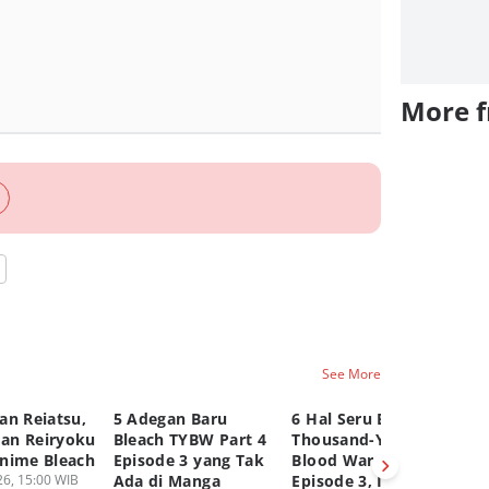
More 
See More
an Reiatsu,
5 Adegan Baru
6 Hal Seru Bleach
Da
dan Reiryoku
Bleach TYBW Part 4
Thousand-Year
x 
nime Bleach
Episode 3 yang Tak
Blood War Part 4
Bi
6, 15:00 WIB
Ada di Manga
Episode 3, Ichigo?
09