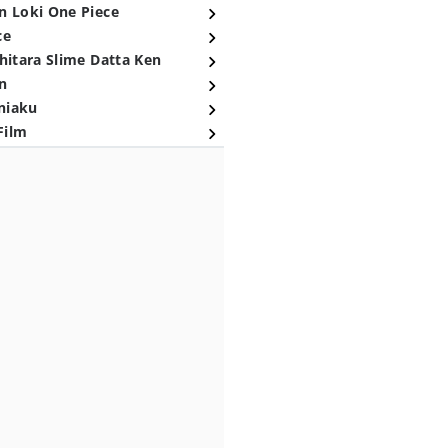
n Loki One Piece
ce
hitara Slime Datta Ken
n
niaku
Film