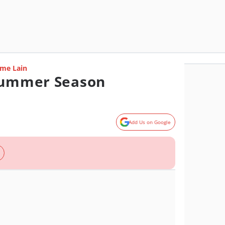
me Lain
 Summer Season
Add Us on Google