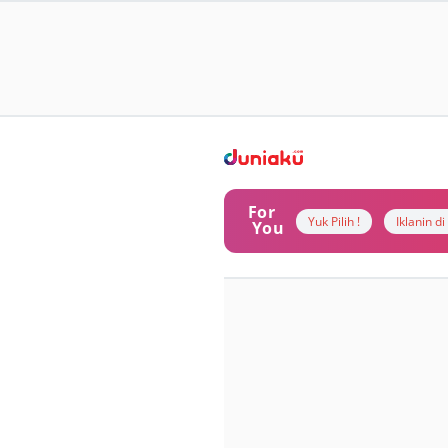
For
Yuk Pilih !
Iklanin d
You