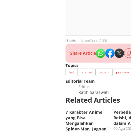
[Sumber :
AnimuCharts
,
ANN
]
Share Article
Topics
list
anime
Japan
preview
Editorial Team
Editor
Ratih Saraswati
Related Articles
7 Karakter Anime
Perbeda
yang Bisa
Reishi, 
Mengalahkan
dalam A
Spider-Man, Jagoan!
09 Agu 202