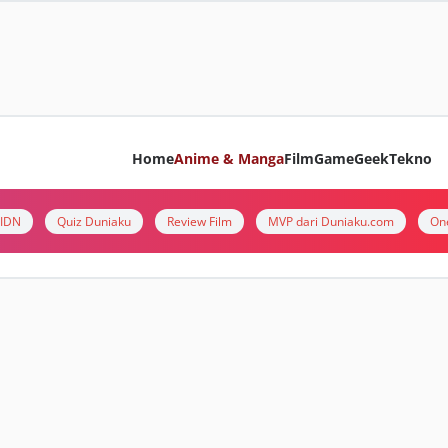
Home
Anime & Manga
Film
Game
Geek
Tekno
i IDN
Quiz Duniaku
Review Film
MVP dari Duniaku.com
On