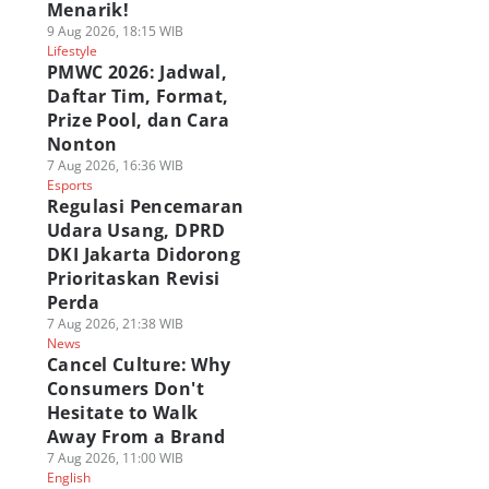
Menarik!
ime & Manga
09 Agu 2026, 09:00 WIB
Laut Dalam Dirimu
9 Aug 2026, 18:15 WIB
Anime & Manga
08 Agu 2026, 20:45 WIB
Lifestyle
Anime & Manga
PMWC 2026: Jadwal,
Play Quiz
Daftar Tim, Format,
Prize Pool, dan Cara
Nonton
7 Aug 2026, 16:36 WIB
Esports
Regulasi Pencemaran
Udara Usang, DPRD
DKI Jakarta Didorong
Prioritaskan Revisi
Perda
7 Aug 2026, 21:38 WIB
News
Cancel Culture: Why
Consumers Don't
Hesitate to Walk
Away From a Brand
7 Aug 2026, 11:00 WIB
English