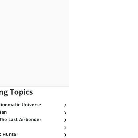
ng Topics
Cinematic Universe
Man
The Last Airbender
x Hunter