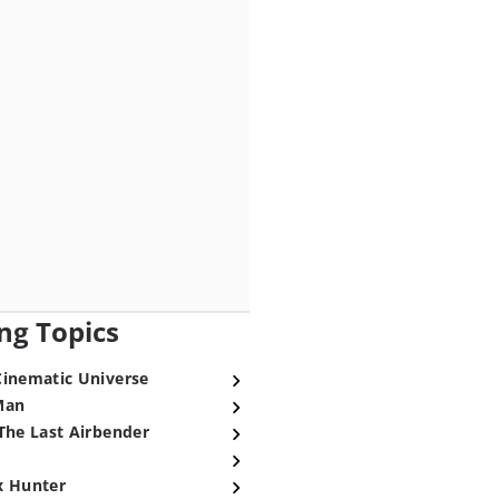
ng Topics
Cinematic Universe
Man
The Last Airbender
x Hunter