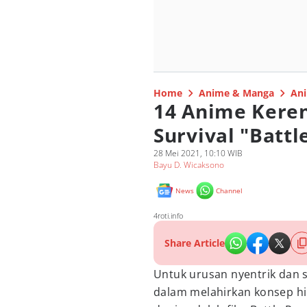
Home
Anime & Manga
Ani
14 Anime Keren
Survival "Battl
28 Mei 2021, 10:10 WIB
Bayu D. Wicaksono
News
Channel
4roti.info
Share Article
Untuk urusan nyentrik dan 
dalam melahirkan konsep hi