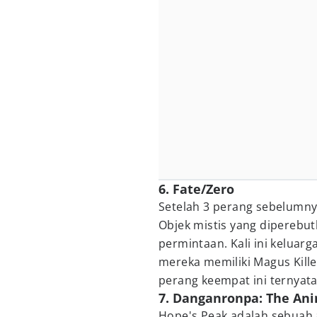
6. Fate/Zero
Setelah 3 perang sebelumnya
Objek mistis yang diperebu
permintaan. Kali ini keluar
mereka memiliki Magus Kille
perang keempat ini ternyat
7. Danganronpa: The An
Hope's Peak adalah sebuah 