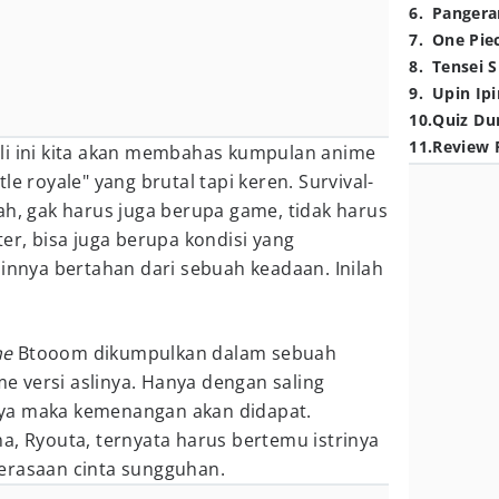
6
.
Pangera
7
.
One Pie
8
.
Tensei S
9
.
Upin Ipi
10
.
Quiz Du
11
.
Review 
li ini kita akan membahas kumpulan anime
le royale" yang brutal tapi keren. Survival-
ah, gak harus juga berupa game, tidak harus
ter, bisa juga berupa kondisi yang
nya bertahan dari sebuah keadaan. Inilah
me
Btooom dikumpulkan dalam sebuah
 versi aslinya. Hanya dengan saling
ya maka kemenangan akan didapat.
a, Ryouta, ternyata harus bertemu istrinya
erasaan cinta sungguhan.