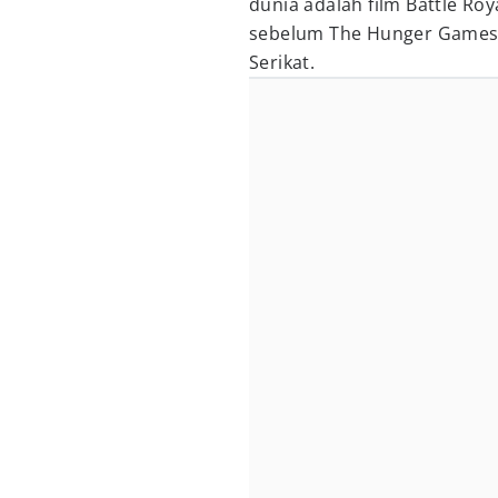
dunia adalah film Battle Roya
sebelum The Hunger Games a
Serikat.