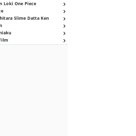
n Loki One Piece
ce
hitara Slime Datta Ken
n
niaku
Film