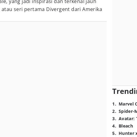
le, yang jadi inspirasi dan terkenal jauh
tau seri pertama Divergent dari Amerika
Trendi
1
.
Marvel 
2
.
Spider-
3
.
Avatar: 
4
.
Bleach
5
.
Hunter 