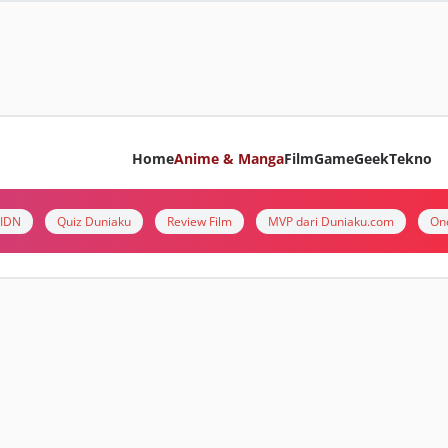
Home
Anime & Manga
Film
Game
Geek
Tekno
i IDN
Quiz Duniaku
Review Film
MVP dari Duniaku.com
On