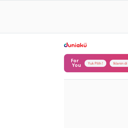
For
Yuk Pilih !
Iklanin d
You