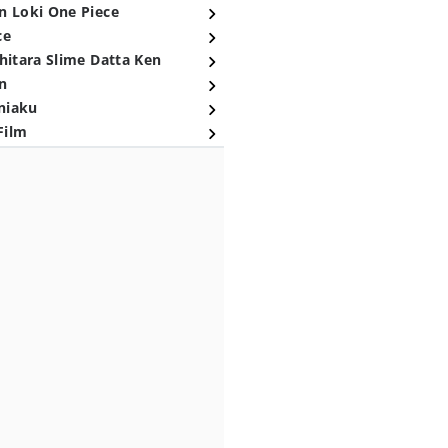
n Loki One Piece
ce
hitara Slime Datta Ken
n
niaku
Film