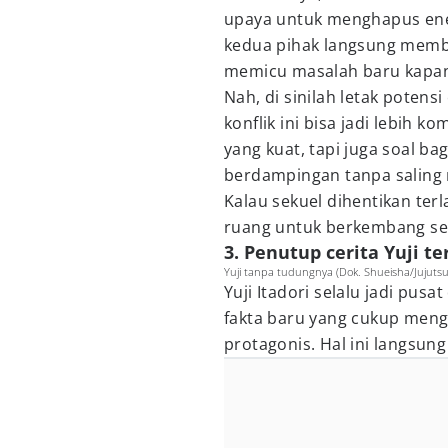
upaya untuk menghapus ene
kedua pihak langsung memb
memicu masalah baru kapan
Nah, di sinilah letak potens
konflik ini bisa jadi lebih k
yang kuat, tapi juga soal b
berdampingan tanpa saling
Kalau sekuel dihentikan terla
ruang untuk berkembang se
3. Penutup cerita Yuji
Yuji tanpa tudungnya (Dok. Shueisha/Jujuts
Yuji Itadori selalu jadi pusat
fakta baru yang cukup meng
protagonis. Hal ini langsun