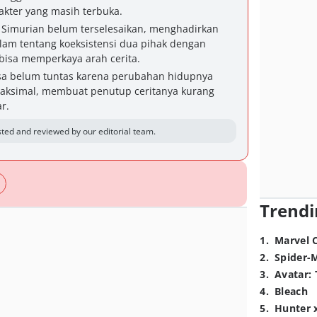
kter yang masih terbuka.
 Simurian belum terselesaikan, menghadirkan
alam tentang koeksistensi dua pihak dengan
bisa memperkaya arah cerita.
erasa belum tuntas karena perubahan hidupnya
 maksimal, membuat penutup ceritanya kurang
r.
ted and reviewed by our editorial team.
Trendi
1
.
Marvel 
2
.
Spider-
3
.
Avatar: 
4
.
Bleach
5
.
Hunter 