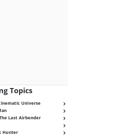
ng Topics
Cinematic Universe
Man
The Last Airbender
x Hunter