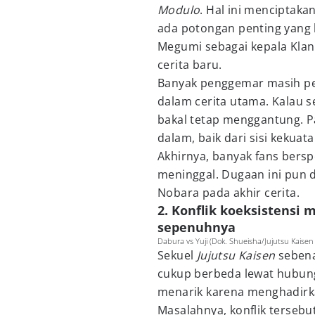
Modulo
. Hal ini menciptaka
ada potongan penting yang 
Megumi sebagai kepala Kl
cerita baru.
Banyak penggemar masih pe
dalam cerita utama. Kalau se
bakal tetap menggantung. Pa
dalam, baik dari sisi keku
Akhirnya, banyak fans bers
meninggal. Dugaan ini pun d
Nobara pada akhir cerita.
2. Konflik koeksistensi
sepenuhnya
Dabura vs Yuji (Dok. Shueisha/Jujutsu Kaise
Sekuel
Jujutsu Kaisen
sebena
cukup berbeda lewat hubung
menarik karena menghadirkan
Masalahnya, konflik terseb