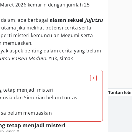
l Maret 2026 kemarin dengan jumlah 25
h dalam, ada berbagai
alasan sekuel
Jujutsu
rutama jika melihat potensi cerita serta
perti misteri kemunculan Megumi serta
um memuaskan.
nyak aspek penting dalam cerita yang belum
jutsu Kaisen Modulo.
Yuk, simak
 tetap menjadi misteri
Tonton lebi
manusia dan Simurian belum tuntas
erasa belum memuaskan
g tetap menjadi misteri
en Season 3)