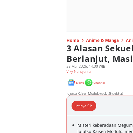
Home
Anime & Manga
Ani
3 Alasan Sekue
Berlanjut, Masi
28 Mar 2026, 14:00 WIB
Viky Nursyafira
News
Channel
Jujutsu Kaisen Modulo (dok. Shueisha)
Intinya Sih
Misteri keberadaan Megumi
Jujutsu Kaisen Modulo, men