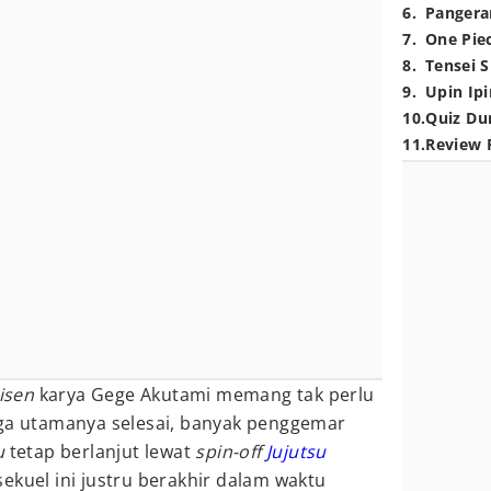
6
.
Pangera
7
.
One Pie
8
.
Tensei S
9
.
Upin Ipi
10
.
Quiz Du
11
.
Review 
aisen
karya Gege Akutami memang tak perlu
nga utamanya selesai, banyak penggemar
su
tetap berlanjut lewat
spin-off
Jujutsu
sekuel ini justru berakhir dalam waktu