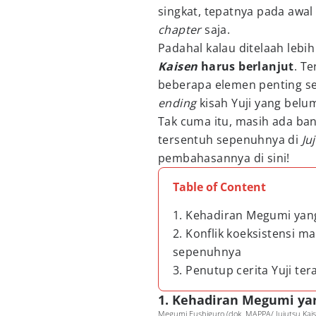
singkat, tepatnya pada awa
chapter
saja.
Padahal kalau ditelaah lebi
Kaisen
harus berlanjut
. Te
beberapa elemen penting se
ending
kisah Yuji yang bel
Tak cuma itu, masih ada ba
tersentuh sepenuhnya di
Ju
pembahasannya di sini!
Table of Content
1. Kehadiran Megumi yang
2. Konflik koeksistensi 
sepenuhnya
3. Penutup cerita Yuji t
1. Kehadiran Megumi yan
Megumi Fushiguro (dok. MAPPA/ Jujutsu Kais