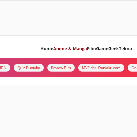
Home
Anime & Manga
Film
Game
Geek
Tekno
i IDN
Quiz Duniaku
Review Film
MVP dari Duniaku.com
On