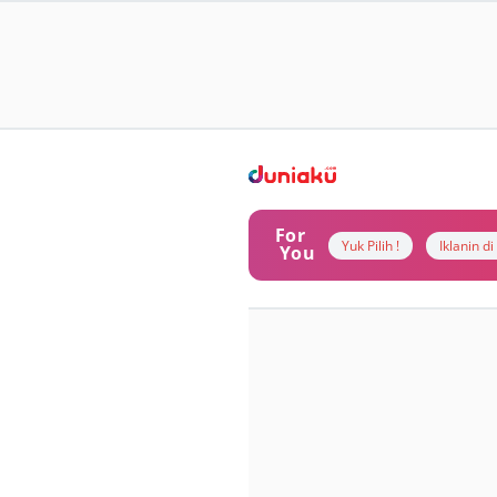
For
Yuk Pilih !
Iklanin d
You