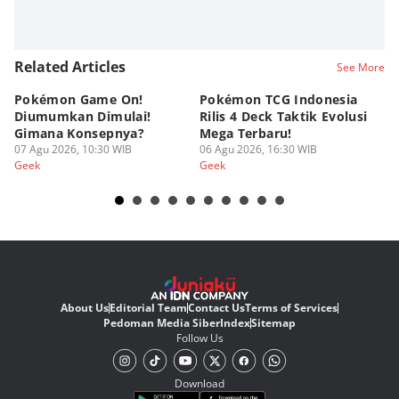
Related Articles
See More
Pokémon Game On!
Pokémon TCG Indonesia
Aw
Diumumkan Dimulai!
Rilis 4 Deck Taktik Evolusi
Bu
Gimana Konsepnya?
Mega Terbaru!
P
07 Agu 2026, 10:30 WIB
06 Agu 2026, 16:30 WIB
20
05
Geek
Geek
Ge
About Us
Editorial Team
Contact Us
Terms of Services
Pedoman Media Siber
Index
Sitemap
Follow Us
Download