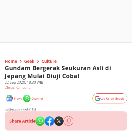
Home
Geek
Culture
Gundam Bergerak Seukuran Asli di
Jepang Mulai Diuji Coba!
22 Sep 2020, 18:30 WIB
Dimas Ramadhan
News
Channel
Add Us on Google
twitter.com/yoshi115t
Share Article