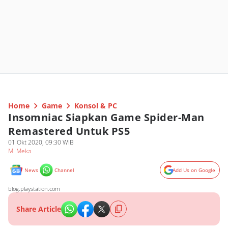
Home
Game
Konsol & PC
Insomniac Siapkan Game Spider-Man
Remastered Untuk PS5
01 Okt 2020, 09:30 WIB
M. Meka
News
Channel
Add Us on Google
blog.playstation.com
Share Article