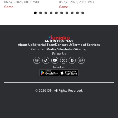
06 Agu 2026, 08:00 WIB
05 Agu 2026, 20:00 WIB
20
03
Game
Game
G
About Us
Editorial Team
Contact Us
Terms of Services
Pedoman Media Siber
Index
Sitemap
Follow Us
Download
© 2026 IDN. All Rights Reserved.