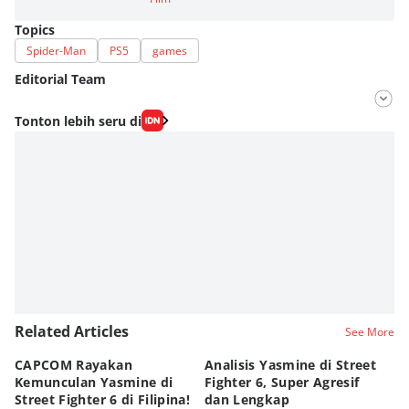
Topics
Spider-Man
PS5
games
Editorial Team
Editor
Tonton lebih seru di
M. Meka
Editor
Fahrul Razi Uni Nurullah
Related Articles
See More
CAPCOM Rayakan
Analisis Yasmine di Street
ra
Kemunculan Yasmine di
Fighter 6, Super Agresif
W
Street Fighter 6 di Filipina!
dan Lengkap
Ho