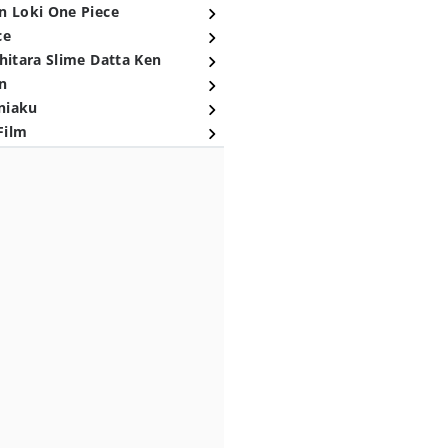
n Loki One Piece
ce
hitara Slime Datta Ken
n
niaku
Film