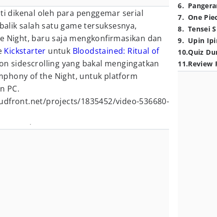
6
.
Pangera
ti dikenal oleh para penggemar serial
7
.
One Pie
ibalik salah satu game tersuksesnya,
8
.
Tensei S
he Night, baru saja mengkonfirmasikan dan
9
.
Upin Ipi
e
Kickstarter
untuk
Bloodstained: Ritual of
10
.
Quiz Du
on sidescrolling yang bakal mengingatkan
11
.
Review 
phony of the Night, untuk platform
an PC.
udfront.net/projects/1835452/video-536680-