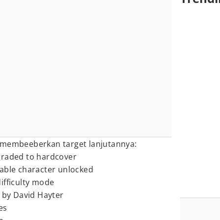
 membeeberkan target lanjutannya:
graded to hardcover
able character unlocked
ifficulty mode
g by David Hayter
es