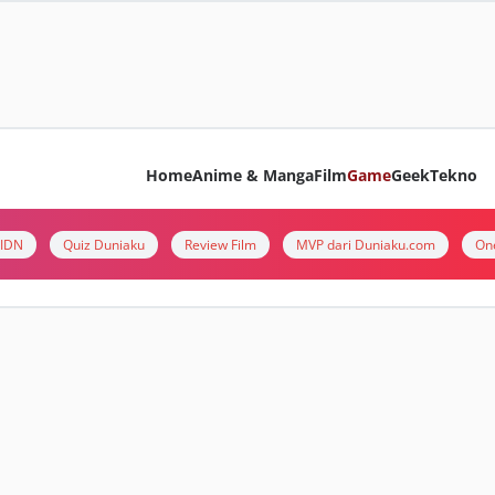
Home
Anime & Manga
Film
Game
Geek
Tekno
i IDN
Quiz Duniaku
Review Film
MVP dari Duniaku.com
On