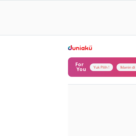
For
Yuk Pilih !
Iklanin d
You