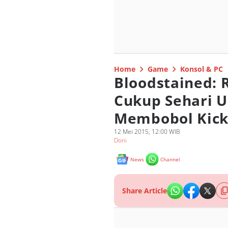
Home
Game
Konsol & PC
Bloodstained: R
Cukup Sehari U
Membobol Kick
12 Mei 2015, 12:00 WIB
Doni
News
Channel
Share Article