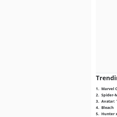
Trendi
1
.
Marvel 
2
.
Spider-
3
.
Avatar: 
4
.
Bleach
5
.
Hunter 