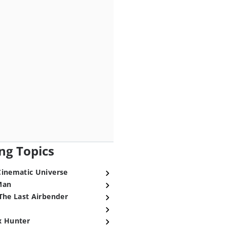
ng Topics
Cinematic Universe
Man
The Last Airbender
x Hunter