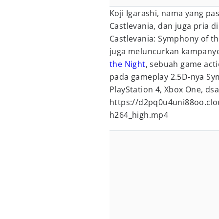
Koji Igarashi, nama yang pas
Castlevania, dan juga pria d
Castlevania: Symphony of t
juga meluncurkan kampany
the Night
, sebuah game acti
pada gameplay 2.5D-nya Sym
PlayStation 4, Xbox One, ds
https://d2pq0u4uni88oo.clo
h264_high.mp4