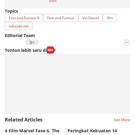
Film
Topics
Fast and Furious 9
Fast and Furious
Vin Diesel
film
educate me
Editorial Team
3+
Editor
Tonton lebih seru di
Fahrul Razi Uni Nurullah
Editor
Nadia Agatha Pramesthi
Editor
Fahreza Murnanda
Related Articles
See More
4 Film Marvel Fase 6, The
Peringkat Kekuatan 14
6