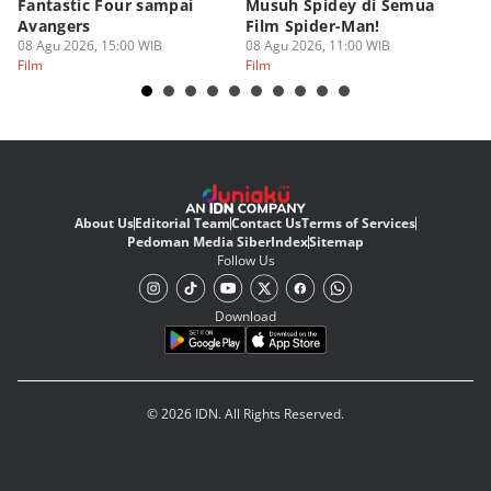
Fantastic Four sampai
Musuh Spidey di Semua
ya
Avangers
Film Spider-Man!
Ku
08 Agu 2026, 15:00 WIB
08 Agu 2026, 11:00 WIB
08
Film
Film
Fi
About Us
Editorial Team
Contact Us
Terms of Services
Pedoman Media Siber
Index
Sitemap
Follow Us
Download
© 2026 IDN. All Rights Reserved.