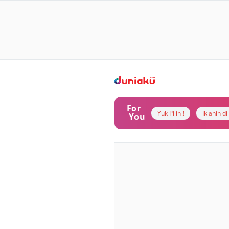
For
Yuk Pilih !
Iklanin d
You