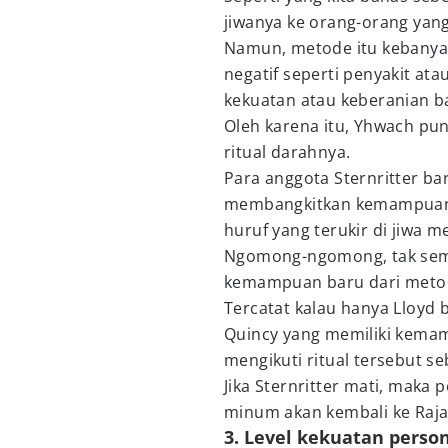
jiwanya ke orang-orang yan
Namun, metode itu kebanya
negatif seperti penyakit a
kekuatan atau keberanian b
Oleh karena itu, Yhwach p
ritual darahnya.
Para anggota Sternritter 
membangkitkan kemampuan s
huruf yang terukir di jiwa m
Ngomong-ngomong, tak sem
kemampuan baru dari metod
Tercatat kalau hanya Lloyd
Quincy yang memiliki kemam
mengikuti ritual tersebut se
Jika Sternritter mati, mak
minum akan kembali ke Raj
3. Level kekuatan perso