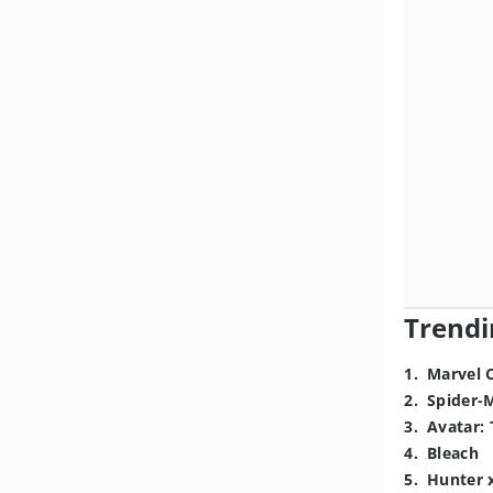
Trendi
1
.
Marvel 
2
.
Spider-
3
.
Avatar: 
4
.
Bleach
5
.
Hunter 