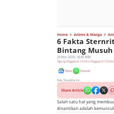
Home
Anime & Manga
Ani
6 Fakta Sternri
Bintang Musuh
26 Nov 2024, 16:45 WIB
Agung Anggayuh Utomo Anggayuh Utom
News
Channel
Dok. Shueisha Inc
Share Article
Salah satu hal yang membua
dinantikan adalah kemuncula