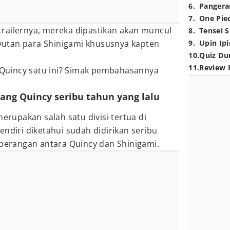
6
.
Pangera
7
.
One Pie
railernya, mereka dipastikan akan muncul
8
.
Tensei S
utan para Shinigami khususnya kapten
9
.
Upin Ipi
10
.
Quiz Du
11
.
Review 
t Quincy satu ini? Simak pembahasannya
rang Quincy seribu tahun yang lalu
merupakan salah satu divisi tertua di
endiri diketahui sudah didirikan seribu
eperangan antara Quincy dan Shinigami.