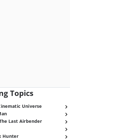
ng Topics
Cinematic Universe
Man
The Last Airbender
x Hunter