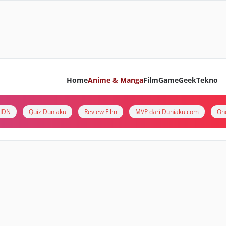
Home
Anime & Manga
Film
Game
Geek
Tekno
i IDN
Quiz Duniaku
Review Film
MVP dari Duniaku.com
On