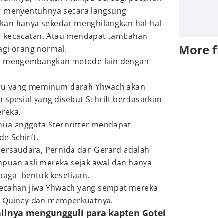
g menyentuhnya secara langsung.
kan hanya sekedar menghilangkan hal-hal
tau kecacatan. Atau mendapat tambahan
More 
agi orang normal.
un mengembangkan metode lain dengan
baru yang meminum darah Yhwach akan
pesial yang disebut Schrift berdasarkan
ereka.
ua anggota Sternritter mendapat
e Schirft.
 bersaudara, Pernida dan Gerard adalah
puan asli mereka sejak awal dan hanya
bagai bentuk kesetiaan.
a pecahan jiwa Yhwach yang sempat mereka
a Quincy dan memperkuatnya.
nilnya mengungguli para kapten Gotei