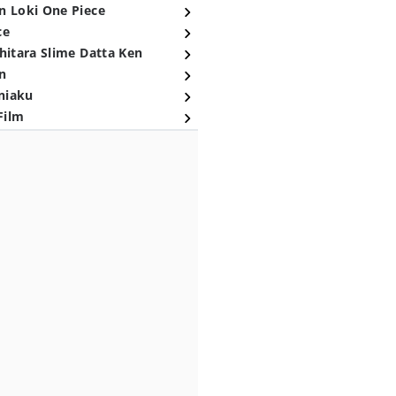
n Loki One Piece
ce
hitara Slime Datta Ken
n
niaku
Film