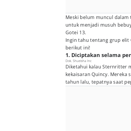
Meski belum muncul dalam t
untuk menjadi musuh bebuy
Gotei 13.
Ingin tahu tentang grup eli
berikut ini!
1. Diciptakan selama pe
Dok. Shueisha Inc
Diketahui kalau Sternritter 
kekaisaran Quincy. Mereka s
tahun lalu, tepatnya saat p