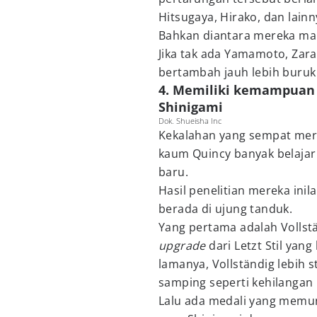
Hitsugaya, Hirako, dan lai
Bahkan diantara mereka mal
Jika tak ada Yamamoto, Zarak
bertambah jauh lebih buruk 
4. Memiliki kemampuan 
Shinigami
Dok. Shueisha Inc
Kekalahan yang sempat mere
kaum Quincy banyak belaj
baru.
Hasil penelitian mereka ini
berada di ujung tanduk.
Yang pertama adalah Volls
upgrade
dari Letzt Stil yang
lamanya, Vollständig lebih s
samping seperti kehilangan
Lalu ada medali yang memun