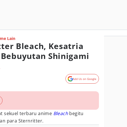
me Lain
tter Bleach, Kesatria
 Bebuyutan Shinigami
o
Add Us on Google
t sekuel terbaru anime
Bleach
begitu
n para Sternritter.