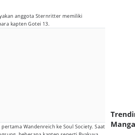
akan anggota Sternritter memiliki
ara kapten Gotei 13.
Trendi
Mang
si pertama Wandenreich ke Soul Society. Saat
ngsung, beberapa kapten seperti Byakuya,