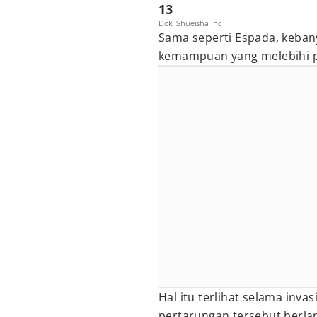
13
Dok. Shueisha Inc
Sama seperti Espada, kebany
kemampuan yang melebihi p
Hal itu terlihat selama inva
pertarungan tersebut berla